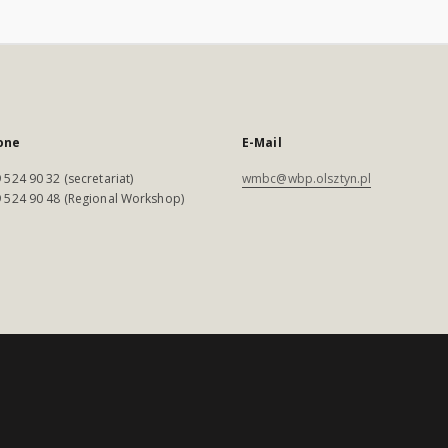
one
E-Mail
 524 90 32 (secretariat)
wmbc@wbp.olsztyn.pl
 524 90 48 (Regional Workshop)