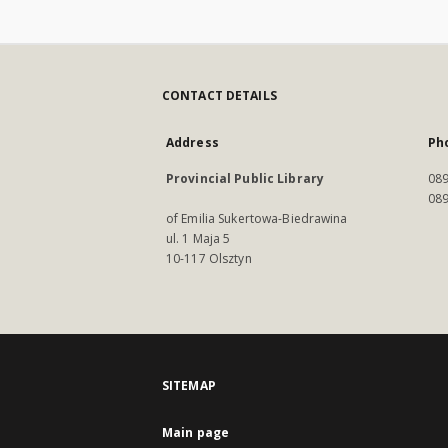
CONTACT DETAILS
Address
Ph
Provincial Public Library
089
089
of Emilia Sukertowa-Biedrawina
ul. 1 Maja 5
10-117 Olsztyn
SITEMAP
Main page