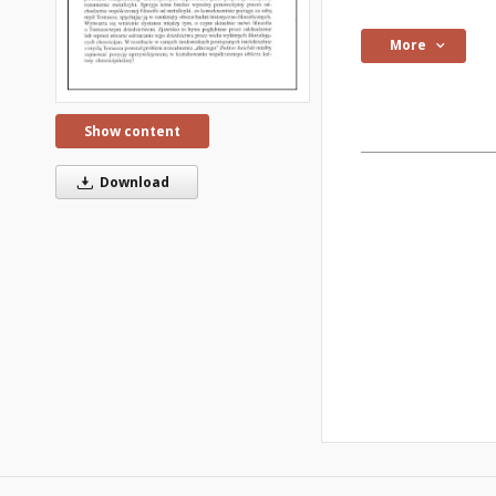
More
Show content
Download