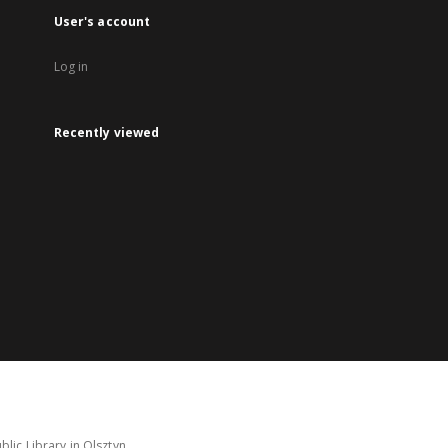
User's account
Log in
Recently viewed
lic Library in Olsztyn.