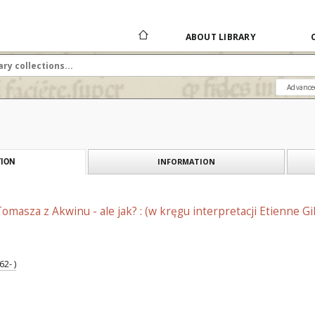
ABOUT LIBRARY
Advance
INFORMATION
ION
masza z Akwinu - ale jak? : (w kręgu interpretacji Etienne Gi
62- )