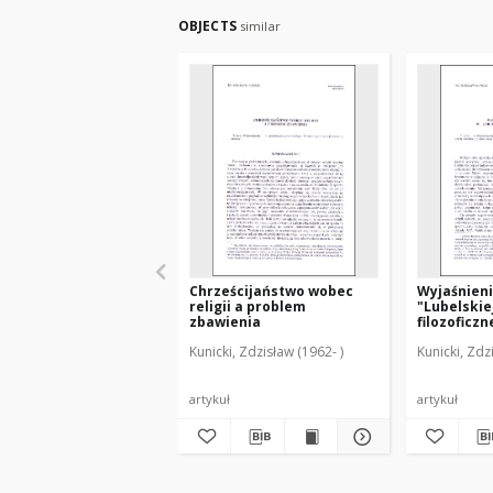
OBJECTS
similar
Chrześcijaństwo wobec
Wyjaśnieni
religii a problem
"Lubelskie
zbawienia
filozoficzn
Kunicki, Zdzisław (1962- )
Kunicki, Zdz
artykuł
artykuł