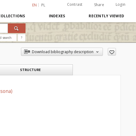
Contrast
Login
Share
EN
PL
COLLECTIONS
INDEXES
RECENTLY VIEWED
d search
?
Download bibliography description
STRUCTURE
lsona)