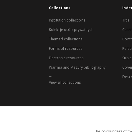
Collections
Inde
Institution collections
Title
Kolekcje osób prywatnych
Creat
Themed collections
Contr
Forms of resources
Relat
Electronic resources
Subje
Warmia and Mazury bibliography
Cove
...
Descr
View all collections
The co-founders of the