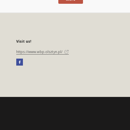
Visit us!
https://www.wbp.olsztyn.pl/