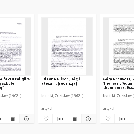
e faktu religii w
Etienne Gilson, Bóg i
Géry Prouvost, 
j szkole
ateizm : [recenzja]
Thomas d'Aquin 
ej"
thomismes. Essa
l'histoire des t
isław (1962- )
Kunicki, Zdzisław (1962- )
Kunicki, Zdzisław (
[recenzja]
artykuł
artykuł