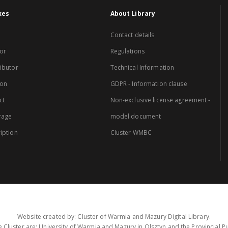
xes
About Library
Contact details
or
Regulations
ibutor
Technical Information
ion
GDPR - Information clause
ct
Non-exclusive license agreement -
rage
model document
iption
Cluster WMBC
Website created by: Cluster of Warmia and Mazury Digital Library.
 Cluster are: University of Warmia and Mazury in Olsztyn and the Provincial Pub