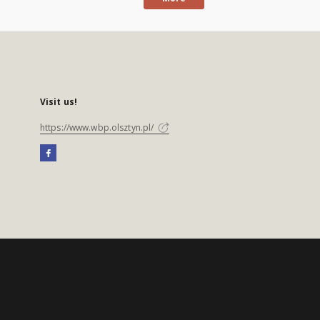
Visit us!
https://www.wbp.olsztyn.pl/