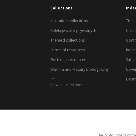
Collections
Inde
Institution collections
Title
Kolekcje osób prywatnych
Creat
Themed collections
Contr
Forms of resources
Relat
Electronic resources
Subje
Warmia and Mazury bibliography
Cove
...
Descr
View all collections
The co-founders of the