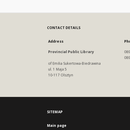
CONTACT DETAILS
Address
Ph
Provincial Public Library
089
089
of Emilia Sukertowa-Biedrawina
ul. 1 Maja 5
10-117 Olsztyn
SITEMAP
Main page