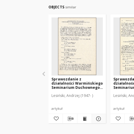
OBJECTS
similar
Sprawozdanie z
Sprawozda
działalności Warmińskiego
działalnoś
Seminarium Duchownego
Seminari
"Hosianum” w Olsztynie za
"Hosianum”
Lesiński, Andrzej (1947- )
Lesiński, An
rok akademicki 1985/1986
rok akadem
artykuł
artykuł