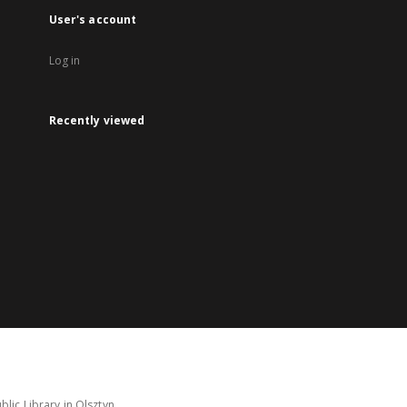
User's account
Log in
Recently viewed
lic Library in Olsztyn.