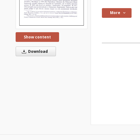
More
Show content
Download