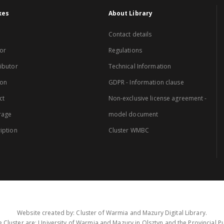
xes
About Library
Contact details
or
Regulations
ibutor
Technical Information
ion
GDPR - Information clause
ct
Non-exclusive license agreement -
rage
model document
iption
Cluster WMBC
Website created by: Cluster of Warmia and Mazury Digital Library.
 Cluster are: University of Warmia and Mazury in Olsztyn and the Provincial Pub