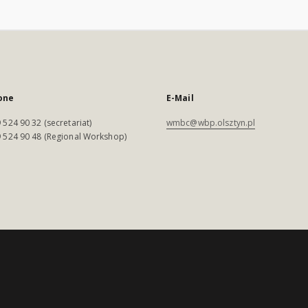
one
E-Mail
 524 90 32 (secretariat)
wmbc@wbp.olsztyn.pl
 524 90 48 (Regional Workshop)