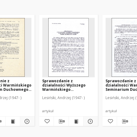
nie z
Sprawozdanie z
Sprawozdanie z
ci Warmińskiego
działalności Wyższego
działalności W
um Duchownego
Warmińskiego
Seminarium Du
 w Olsztynie za
Seminarium Duchownego
"Hosianum" w Ol
drzej (1947- )
Lesiński, Andrzej (1947- )
Lesiński, Andrzej (
icki 1986/1987
"Hosianum" w roku
rok akademicki 
akademickim 1990/1991
artykuł
artykuł