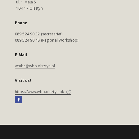
ul. 1 Maja 5
10-117 Olsztyn
Phone
089 524 90 32 (secretariat)
089 524 90 48 (Regional Workshop)
E-Mail
wmbc@wbp.olsztyn.pl
Visit us!
https://www.wbp.olsztyn.pl/