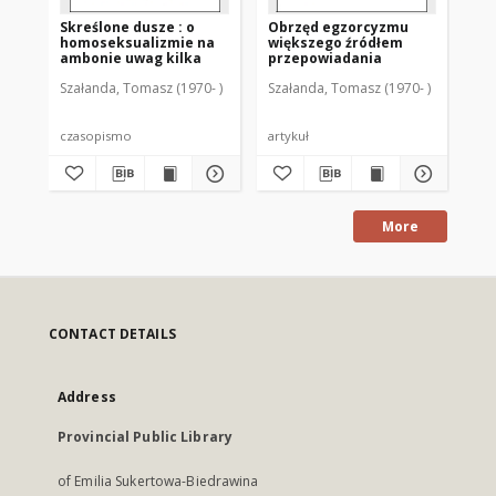
Skreślone dusze : o
Obrzęd egzorcyzmu
Gr
homoseksualizmie na
większego źródłem
na
ambonie uwag kilka
przepowiadania
Jó
St
Szałanda, Tomasz (1970- )
Szałanda, Tomasz (1970- )
Sza
św
"Bi
ka
Cz
czasopismo
artykuł
art
po
kaz
(p
po
ka
More
wi
CONTACT DETAILS
Address
Provincial Public Library
of Emilia Sukertowa-Biedrawina