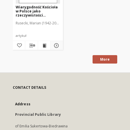
Wiarygodność Kościoła
w Polsce jako
rzeczywistości
personalistycznej i
Rusecki, Marian (1942-2012)
dynamicznej
artykuł
More
CONTACT DETAILS
Address
Provincial Public Library
of Emilia Sukertowa-Biedrawina