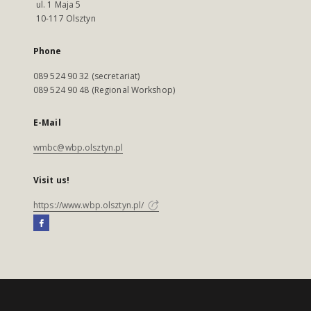
ul. 1 Maja 5
10-117 Olsztyn
Phone
089 524 90 32 (secretariat)
089 524 90 48 (Regional Workshop)
E-Mail
wmbc@wbp.olsztyn.pl
Visit us!
https://www.wbp.olsztyn.pl/