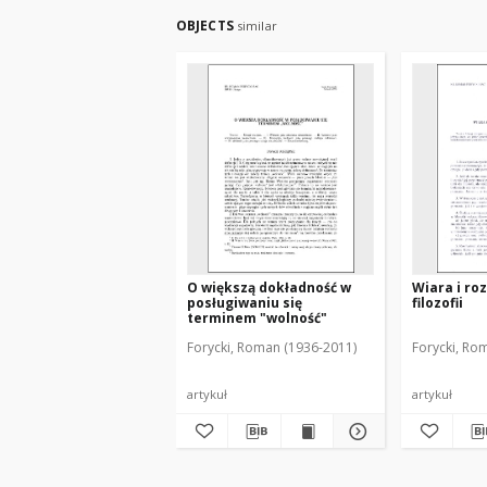
OBJECTS
similar
O większą dokładność w
Wiara i ro
posługiwaniu się
filozofii
terminem "wolność"
Forycki, Roman (1936-2011)
Forycki, Ro
artykuł
artykuł