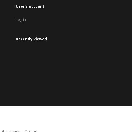
User's account
Log in
Recently viewed
lic Library in Olsztyn.