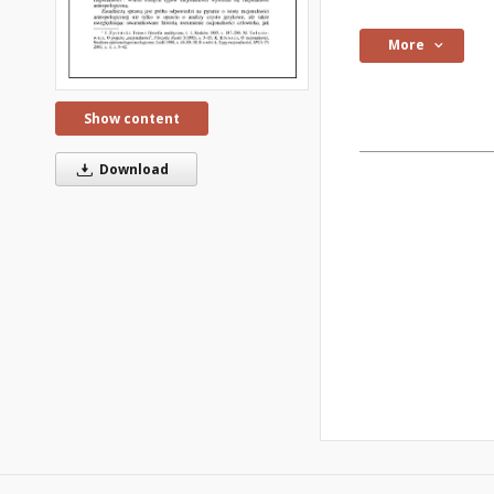
More
Show content
Download