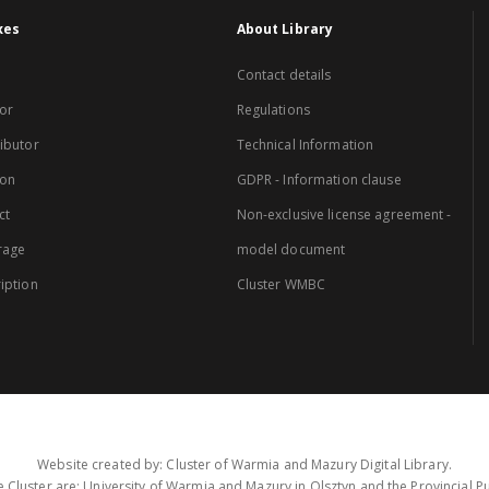
xes
About Library
Contact details
or
Regulations
ibutor
Technical Information
ion
GDPR - Information clause
ct
Non-exclusive license agreement -
rage
model document
iption
Cluster WMBC
Website created by: Cluster of Warmia and Mazury Digital Library.
 Cluster are: University of Warmia and Mazury in Olsztyn and the Provincial Pub