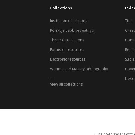
Collections
Inde
Institution collections
Title
Kolekcje osób prywatnych
Creat
Themed collections
Contr
Forms of resources
Relat
Electronic resources
Subje
Warmia and Mazury bibliography
Cove
...
Descr
View all collections
The co-founders of the