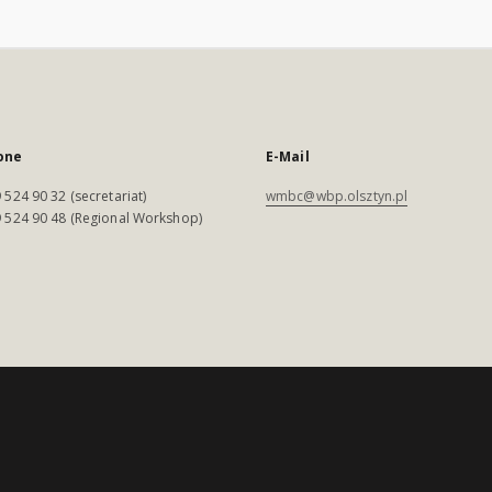
one
E-Mail
 524 90 32 (secretariat)
wmbc@wbp.olsztyn.pl
 524 90 48 (Regional Workshop)