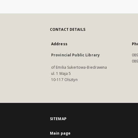
CONTACT DETAILS
Address
Ph
Provincial Public Library
089
089
of Emilia Sukertowa-Biedrawina
ul. 1 Maja 5
10-117 Olsztyn
SITEMAP
Main page