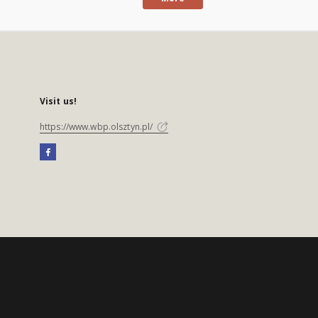
Visit us!
https://www.wbp.olsztyn.pl/