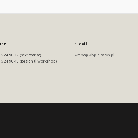
one
E-Mail
 524 90 32 (secretariat)
wmbc@wbp.olsztyn.pl
 524 90 48 (Regional Workshop)