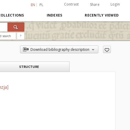
Contrast
Login
Share
EN
PL
COLLECTIONS
INDEXES
RECENTLY VIEWED
d search
?
Download bibliography description
STRUCTURE
nzja]