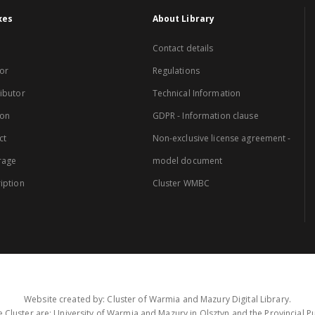
xes
About Library
Contact details
or
Regulations
ibutor
Technical Information
ion
GDPR - Information clause
ct
Non-exclusive license agreement -
rage
model document
iption
Cluster WMBC
Website created by: Cluster of Warmia and Mazury Digital Library.
 Cluster are: University of Warmia and Mazury in Olsztyn and the Provincial Pub