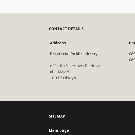
CONTACT DETAILS
Address
Ph
Provincial Public Library
089
089
of Emilia Sukertowa-Biedrawina
ul. 1 Maja 5
10-117 Olsztyn
SITEMAP
Main page