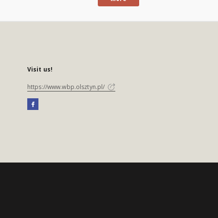
Visit us!
https://www.wbp.olsztyn.pl/