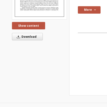
More
Show content
Download