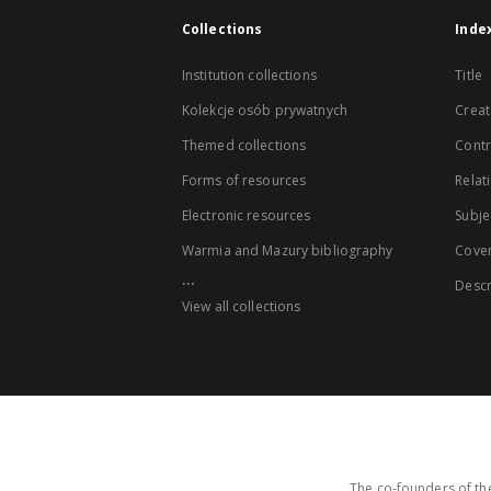
Collections
Inde
Institution collections
Title
Kolekcje osób prywatnych
Creat
Themed collections
Contr
Forms of resources
Relat
Electronic resources
Subje
Warmia and Mazury bibliography
Cove
...
Descr
View all collections
The co-founders of the