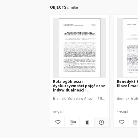
OBJECTS
similar
Rola ogólności i
Benedykt B
dyskursywności pojęć oraz
filozof ma
indywidualności i
intuicyjności wyobrażeń w
Bieniek, Bolesław Antoni (1963- )
Bieniek, Bol
procesie poznania według
Benedykta Bornsteina
artykuł
artykuł