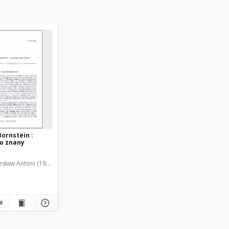
ornstein :
ło znany
esław Antoni (1963- )