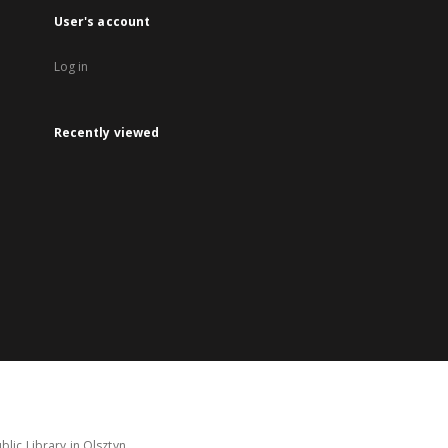
User's account
Log in
Recently viewed
lic Library in Olsztyn.