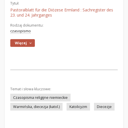
Tytuł:
Pastoralblatt für die Diözese Ermland : Sachregister des
23. und 24. Jahrganges
Rodzaj dokumentu:
czasopismo
Więcej
Temat i słowa kluczowe:
Czasopisma religijne niemieckie
Warmińska, diecezja (katol.)
Katolicyzm
Diecezje