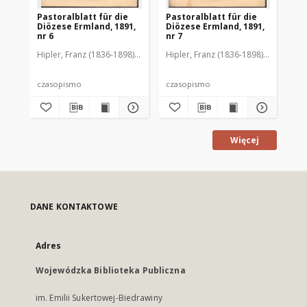
Pastoralblatt für die
Pastoralblatt für die
Pas
Diözese Ermland, 1891,
Diözese Ermland, 1891,
Di
nr 6
nr 7
nr 
Hipler, Franz (1836-1898). Red.
Hipler, Franz (1836-1898). Red.
Hip
czasopismo
czasopismo
cz
Więcej
DANE KONTAKTOWE
Adres
Wojewódzka Biblioteka Publiczna
im. Emilii Sukertowej-Biedrawiny