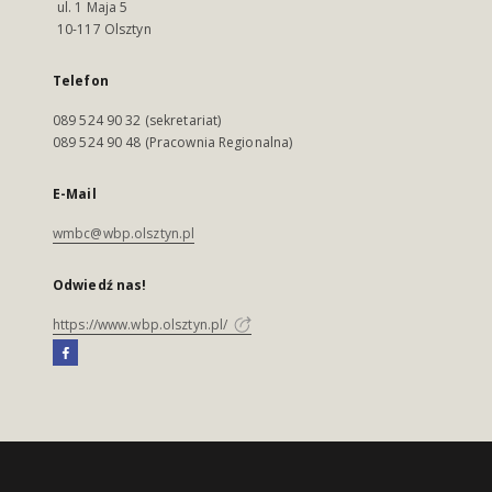
ul. 1 Maja 5
10-117 Olsztyn
Telefon
089 524 90 32 (sekretariat)
089 524 90 48 (Pracownia Regionalna)
E-Mail
wmbc@wbp.olsztyn.pl
Odwiedź nas!
https://www.wbp.olsztyn.pl/