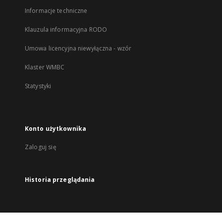
Informacje techniczne
Klauzula informacyjna RODO
Umowa licencyjna niewyłączna - wzór
Klaster WMBC
Statystyki
Konto użytkownika
Zaloguj się
Historia przeglądania