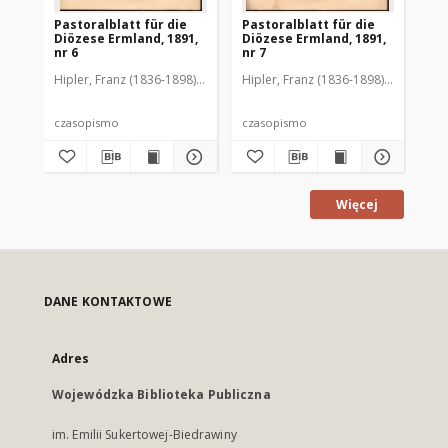
Pastoralblatt für die
Pastoralblatt für die
Pas
Diözese Ermland, 1891,
Diözese Ermland, 1891,
Di
nr 6
nr 7
nr 
Hipler, Franz (1836-1898). Red.
Hipler, Franz (1836-1898). Red.
Hip
czasopismo
czasopismo
cz
Więcej
DANE KONTAKTOWE
Adres
Wojewódzka Biblioteka Publiczna
im. Emilii Sukertowej-Biedrawiny