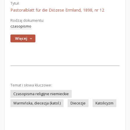
Tytuł:
Pastoralblatt für die Diözese Ermland, 1898, nr 12
Rodzaj dokumentu:
czasopismo
Więcej
Temat i słowa kluczowe:
Czasopisma religijne niemieckie
Warmińska, diecezja (katol.)
Diecezje
Katolicyzm