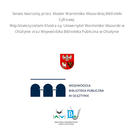
Serwis tworzony przez: Klaster Warmińsko-Mazurskiej Biblioteki
Cyfrowej.
Współzałożycielami Klastra są: Uniwersytet Warmińsko-Mazurski w
Olsztynie oraz Wojewódzka Biblioteka Publiczna w Olsztynie