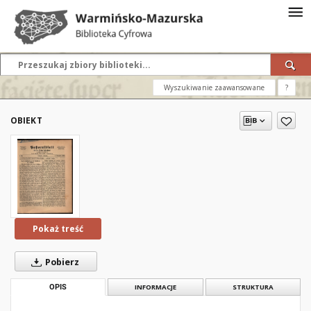
Wyszukiwanie zaawansowane
?
OBIEKT
Pokaż treść
Pobierz
OPIS
INFORMACJE
STRUKTURA