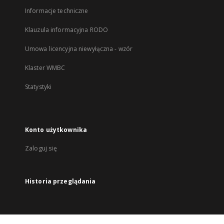
Informacje techniczne
Klauzula informacyjna RODO
Umowa licencyjna niewyłączna - wzór
Klaster WMBC
Statystyki
Konto użytkownika
Zaloguj się
Historia przeglądania