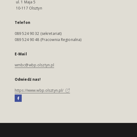
ul. 1 Maja 5
10-117 Olsztyn
Telefon
089 524 90 32 (sekretariat)
089 524 90 48 (Pracownia Regionalna)
E-Mail
wmbc@wbp.olsztyn.pl
Odwiedź nas!
https://www.wbp.olsztyn.pl/