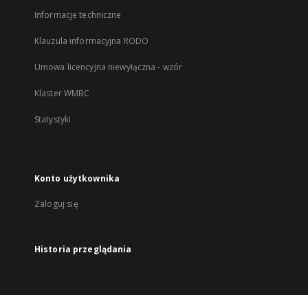
Informacje techniczne
Klauzula informacyjna RODO
Umowa licencyjna niewyłączna - wzór
Klaster WMBC
Statystyki
Konto użytkownika
Zaloguj się
Historia przeglądania