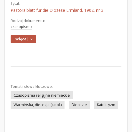
Tytuł:
Pastoralblatt für die Diözese Ermland, 1902, nr 3
Rodzaj dokumentu:
czasopismo
Więcej
Temat i słowa kluczowe:
Czasopisma religijne niemieckie
Warmińska, diecezja (katol.)
Diecezje
Katolicyzm