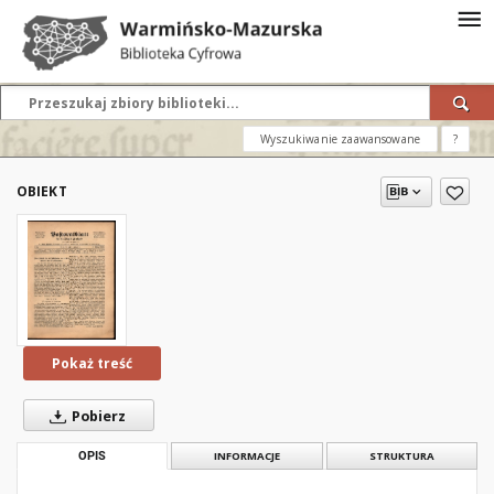
Wyszukiwanie zaawansowane
?
OBIEKT
Pokaż treść
Pobierz
OPIS
INFORMACJE
STRUKTURA