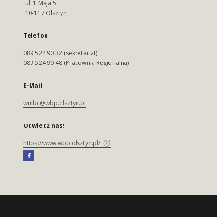
ul. 1 Maja 5
10-117 Olsztyn
Telefon
089 524 90 32 (sekretariat)
089 524 90 48 (Pracownia Regionalna)
E-Mail
wmbc@wbp.olsztyn.pl
Odwiedź nas!
https://www.wbp.olsztyn.pl/