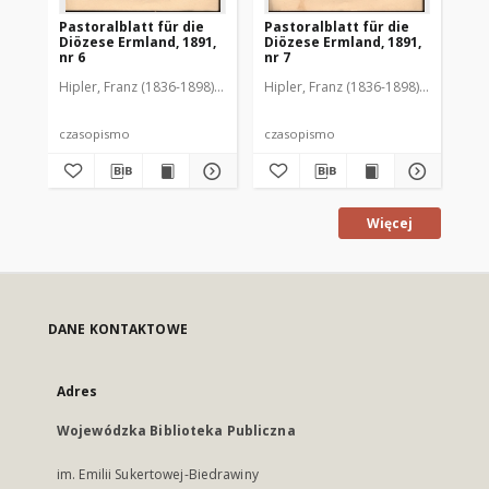
Pastoralblatt für die
Pastoralblatt für die
Pas
Diözese Ermland, 1891,
Diözese Ermland, 1891,
Di
nr 6
nr 7
nr 
Hipler, Franz (1836-1898). Red.
Hipler, Franz (1836-1898). Red.
Hip
czasopismo
czasopismo
cz
Więcej
DANE KONTAKTOWE
Adres
Wojewódzka Biblioteka Publiczna
im. Emilii Sukertowej-Biedrawiny