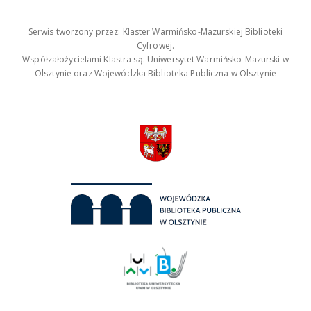
Serwis tworzony przez: Klaster Warmińsko-Mazurskiej Biblioteki
Cyfrowej.
Współzałożycielami Klastra są: Uniwersytet Warmińsko-Mazurski w
Olsztynie oraz Wojewódzka Biblioteka Publiczna w Olsztynie