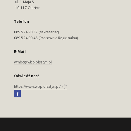
ul. 1 Maja 5
10-117 Olsztyn
Telefon
089 524 90 32 (sekretariat)
089 524 90 48 (Pracownia Regionalna)
E-Mail
wmbc@wbp.olsztyn.pl
Odwiedź nas!
https://www.wbp.olsztyn.pl/