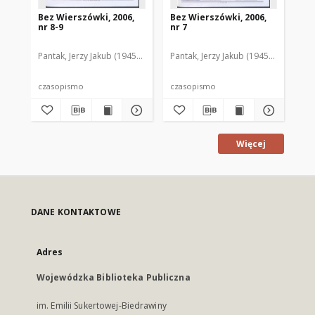
Bez Wierszówki, 2006,
Bez Wierszówki, 2006,
Be
nr 8-9
nr 7
nr 
Pantak, Jerzy Jakub (1945- ). Red.
Pantak, Jerzy Jakub (1945- ). Red.
Pan
czasopismo
czasopismo
cz
Więcej
DANE KONTAKTOWE
Adres
Wojewódzka Biblioteka Publiczna
im. Emilii Sukertowej-Biedrawiny