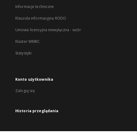
Informacje techniczne
Klauzula informacyjna RODO
Umowa licencyjna niewyłączna - wzór
Klaster WMBC
Statystyki
Konto użytkownika
Zaloguj się
Historia przeglądania