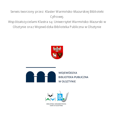
Serwis tworzony przez: Klaster Warmińsko-Mazurskiej Biblioteki
Cyfrowej.
Współzałożycielami Klastra są: Uniwersytet Warmińsko-Mazurski w
Olsztynie oraz Wojewódzka Biblioteka Publiczna w Olsztynie