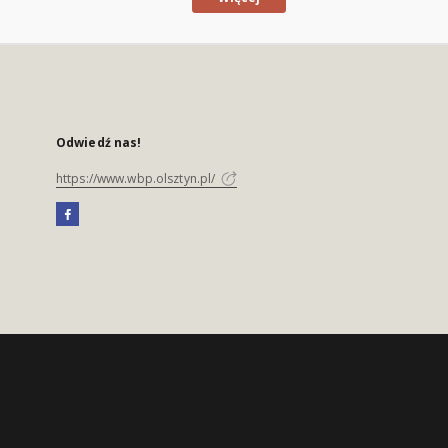
Odwiedź nas!
https://www.wbp.olsztyn.pl/