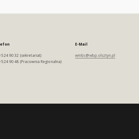
lefon
E-Mail
 524 90 32 (sekretariat)
wmbc@wbp.olsztyn.pl
 524 90 48 (Pracownia Regionalna)