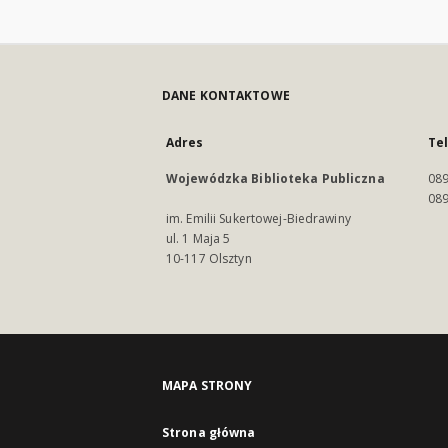
DANE KONTAKTOWE
Adres
Te
Wojewódzka Biblioteka Publiczna
089
089
im. Emilii Sukertowej-Biedrawiny
ul. 1 Maja 5
10-117 Olsztyn
MAPA STRONY
Strona główna