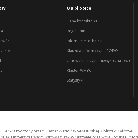
ksy
O Bibliotece
Dane kontaktowe
ca
Regulamin
łtwórca
Informacje techniczne
zanie
Klauzula informacyjna RODO
t
Umowa licencyjna niewyłączna - wzór
es
Klaster WMBC
Statystyki
Serwis tworzony przez: Klaster Warmińsko-Mazurskiej Biblioteki Cyfrowej.
tra są: Uniwersytet Warmińsko-Mazurski w Olsztynie oraz Wojewódzka Bibliote