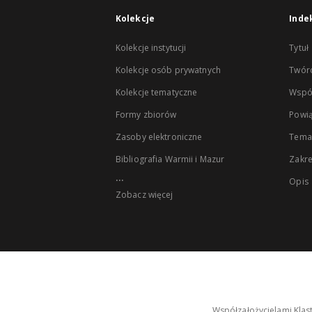
Kolekcje
Inde
Kolekcje instytucji
Tytuł
Kolekcje osób prywatnych
Twór
Kolekcje tematyczne
Wspó
Formy zbiorów
Powią
Zasoby elektroniczne
Tema
Bibliografia Warmii i Mazur
Zakr
...
Opis
Zobacz więcej
Współzałożycielami Klas