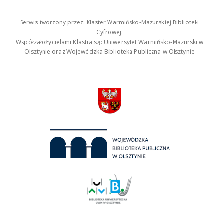
Serwis tworzony przez: Klaster Warmińsko-Mazurskiej Biblioteki
Cyfrowej.
Współzałożycielami Klastra są: Uniwersytet Warmińsko-Mazurski w
Olsztynie oraz Wojewódzka Biblioteka Publiczna w Olsztynie