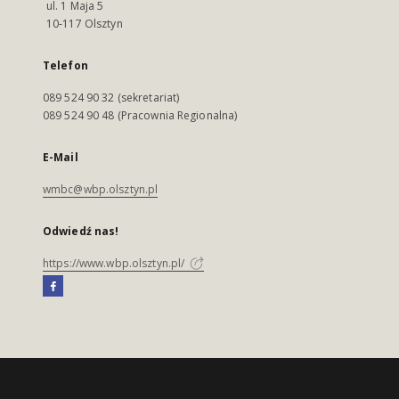
ul. 1 Maja 5
10-117 Olsztyn
Telefon
089 524 90 32 (sekretariat)
089 524 90 48 (Pracownia Regionalna)
E-Mail
wmbc@wbp.olsztyn.pl
Odwiedź nas!
https://www.wbp.olsztyn.pl/