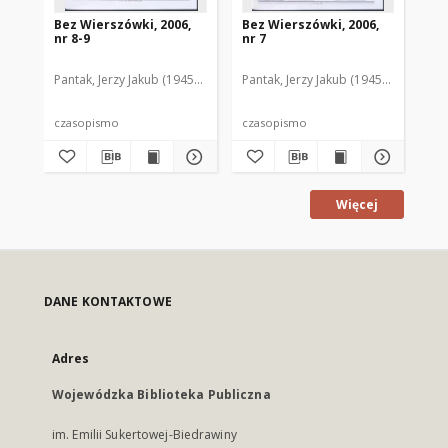
Bez Wierszówki, 2006,
Bez Wierszówki, 2006,
Be
nr 8-9
nr 7
nr 
Pantak, Jerzy Jakub (1945- ). Red.
Pantak, Jerzy Jakub (1945- ). Red.
Pan
czasopismo
czasopismo
cz
Więcej
DANE KONTAKTOWE
Adres
Wojewódzka Biblioteka Publiczna
im. Emilii Sukertowej-Biedrawiny