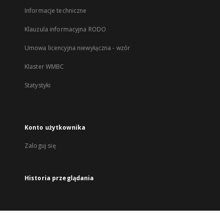
Informacje techniczne
Klauzula informacyjna RODO
Umowa licencyjna niewyłączna - wzór
Klaster WMBC
Statystyki
Konto użytkownika
Zaloguj się
Historia przeglądania