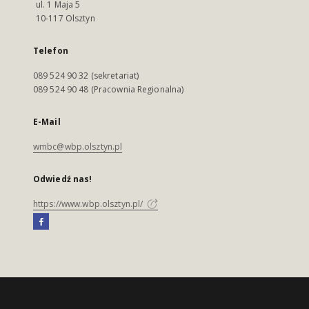
ul. 1 Maja 5
10-117 Olsztyn
Telefon
089 524 90 32 (sekretariat)
089 524 90 48 (Pracownia Regionalna)
E-Mail
wmbc@wbp.olsztyn.pl
Odwiedź nas!
https://www.wbp.olsztyn.pl/