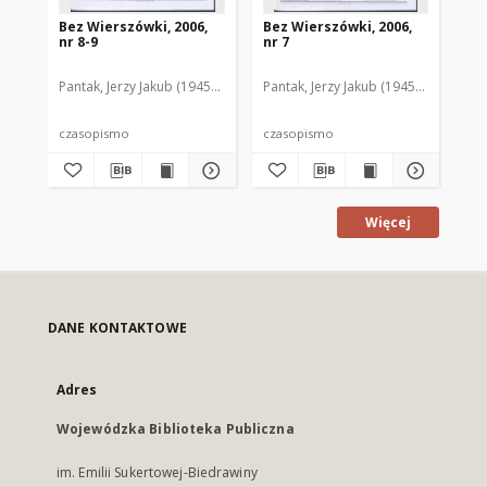
Bez Wierszówki, 2006,
Bez Wierszówki, 2006,
Be
nr 8-9
nr 7
nr 
Pantak, Jerzy Jakub (1945- ). Red.
Pantak, Jerzy Jakub (1945- ). Red.
Pan
czasopismo
czasopismo
cz
Więcej
DANE KONTAKTOWE
Adres
Wojewódzka Biblioteka Publiczna
im. Emilii Sukertowej-Biedrawiny