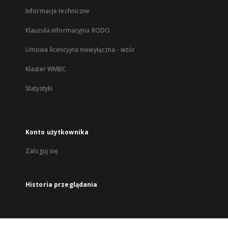
Informacje techniczne
Klauzula informacyjna RODO
Umowa licencyjna niewyłączna - wzór
Klaster WMBC
Statystyki
Konto użytkownika
Zaloguj się
Historia przeglądania