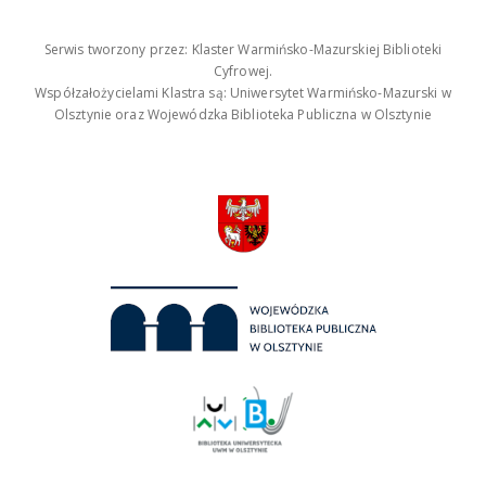
Serwis tworzony przez: Klaster Warmińsko-Mazurskiej Biblioteki
Cyfrowej.
Współzałożycielami Klastra są: Uniwersytet Warmińsko-Mazurski w
Olsztynie oraz Wojewódzka Biblioteka Publiczna w Olsztynie