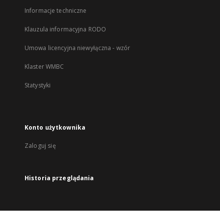
Informacje techniczne
Klauzula informacyjna RODO
Umowa licencyjna niewyłączna - wzór
Klaster WMBC
Statystyki
Konto użytkownika
Zaloguj się
Historia przeglądania