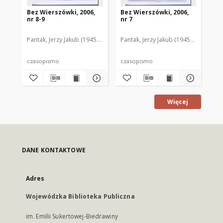
Bez Wierszówki, 2006,
Bez Wierszówki, 2006,
Be
nr 8-9
nr 7
nr 
Pantak, Jerzy Jakub (1945- ). Red.
Pantak, Jerzy Jakub (1945- ). Red.
Pan
czasopismo
czasopismo
cz
Więcej
DANE KONTAKTOWE
Adres
Wojewódzka Biblioteka Publiczna
im. Emilii Sukertowej-Biedrawiny