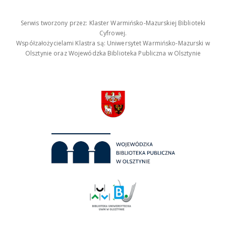
Serwis tworzony przez: Klaster Warmińsko-Mazurskiej Biblioteki
Cyfrowej.
Współzałożycielami Klastra są: Uniwersytet Warmińsko-Mazurski w
Olsztynie oraz Wojewódzka Biblioteka Publiczna w Olsztynie