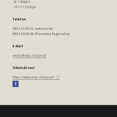
ul. 1 Maja 5
10-117 Olsztyn
Telefon
089 524 90 32 (sekretariat)
089 524 90 48 (Pracownia Regionalna)
E-Mail
wmbc@wbp.olsztyn.pl
Odwiedź nas!
https://www.wbp.olsztyn.pl/