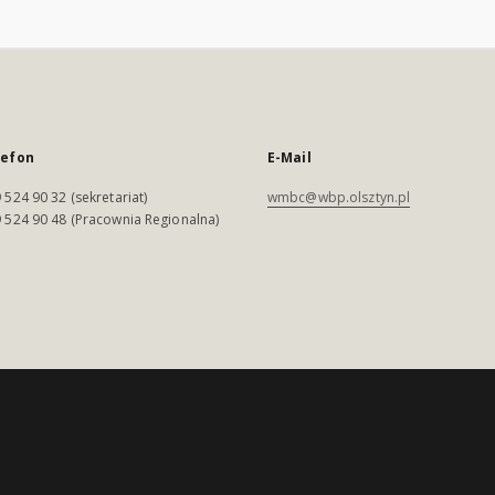
lefon
E-Mail
 524 90 32 (sekretariat)
wmbc@wbp.olsztyn.pl
 524 90 48 (Pracownia Regionalna)