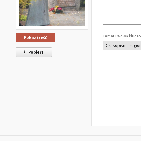
Temat i słowa klucz
Pokaż treść
Czasopisma regiona
Pobierz