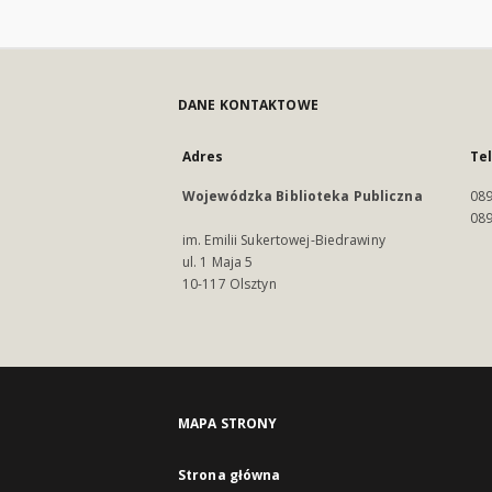
DANE KONTAKTOWE
Adres
Te
Wojewódzka Biblioteka Publiczna
089
089
im. Emilii Sukertowej-Biedrawiny
ul. 1 Maja 5
10-117 Olsztyn
MAPA STRONY
Strona główna