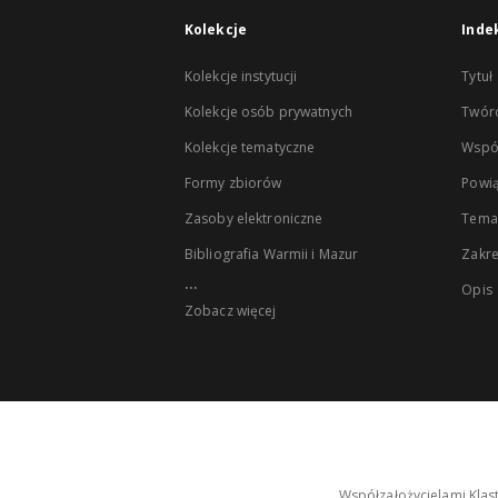
Kolekcje
Inde
Kolekcje instytucji
Tytuł
Kolekcje osób prywatnych
Twór
Kolekcje tematyczne
Wspó
Formy zbiorów
Powią
Zasoby elektroniczne
Tema
Bibliografia Warmii i Mazur
Zakr
...
Opis
Zobacz więcej
Współzałożycielami Klas