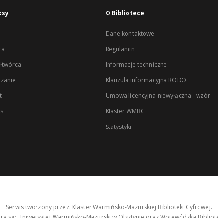
ksy
O Bibliotece
Dane kontaktowe
ca
Regulamin
łtwórca
Informacje techniczne
zanie
Klauzula informacyjna RODO
t
Umowa licencyjna niewyłączna - wzór
es
Klaster WMBC
Statystyki
Serwis tworzony przez: Klaster Warmińsko-Mazurskiej Biblioteki Cyfrowej.
tra są: Uniwersytet Warmińsko-Mazurski w Olsztynie oraz Wojewódzka Bibliote