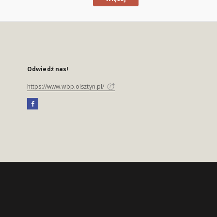
Odwiedź nas!
https://www.wbp.olsztyn.pl/