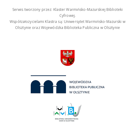
Serwis tworzony przez: Klaster Warmińsko-Mazurskiej Biblioteki
Cyfrowej.
Współzałożycielami Klastra są: Uniwersytet Warmińsko-Mazurski w
Olsztynie oraz Wojewódzka Biblioteka Publiczna w Olsztynie