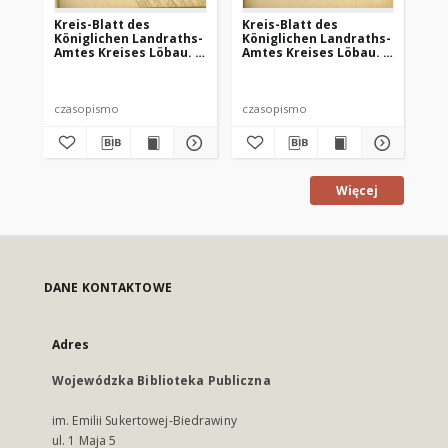
Kreis-Blatt des
Kreis-Blatt des
Kr
Königlichen Landraths-
Königlichen Landraths-
Kö
Amtes Kreises Löbau. z
Amtes Kreises Löbau. z
Am
Neumark, 1885, nr 8
Neumark 1885, nr 9
Ne
czasopismo
czasopismo
cz
Więcej
DANE KONTAKTOWE
Adres
Wojewódzka Biblioteka Publiczna
im. Emilii Sukertowej-Biedrawiny
ul. 1 Maja 5