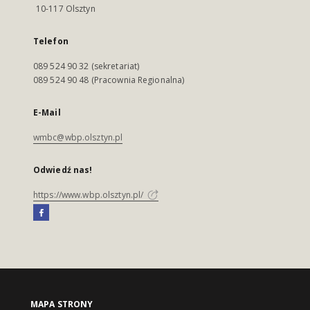
10-117 Olsztyn
Telefon
089 524 90 32 (sekretariat)
089 524 90 48 (Pracownia Regionalna)
E-Mail
wmbc@wbp.olsztyn.pl
Odwiedź nas!
https://www.wbp.olsztyn.pl/
MAPA STRONY