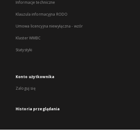
Informacje techniczne
Klauzula informacyjna RODO
Umowa licencyjna niewyłączna - wzór
Klaster WMBC
Statystyki
Konto użytkownika
Zaloguj się
Historia przeglądania