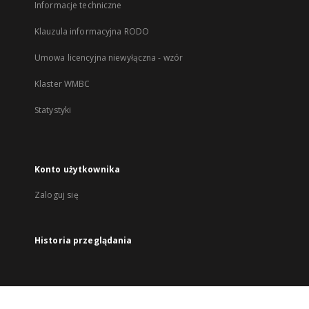
Informacje techniczne
Klauzula informacyjna RODO
Umowa licencyjna niewyłączna - wzór
Klaster WMBC
Statystyki
Konto użytkownika
Zaloguj się
Historia przeglądania