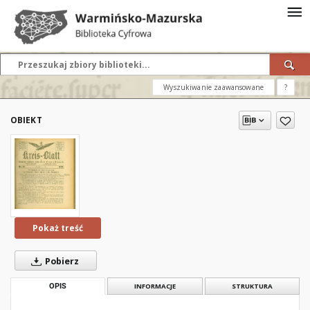
Wyszukiwanie zaawansowane
?
OBIEKT
Pokaż treść
Pobierz
OPIS
INFORMACJE
STRUKTURA