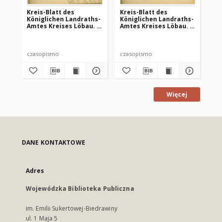
Kreis-Blatt des
Kreis-Blatt des
Kr
Königlichen Landraths-
Königlichen Landraths-
Kö
Amtes Kreises Löbau. z
Amtes Kreises Löbau. z
Am
Neumark, 1885, nr 8
Neumark 1885, nr 9
Ne
czasopismo
czasopismo
cz
Więcej
DANE KONTAKTOWE
Adres
Wojewódzka Biblioteka Publiczna
im. Emilii Sukertowej-Biedrawiny
ul. 1 Maja 5