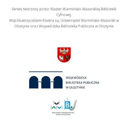
Serwis tworzony przez: Klaster Warmińsko-Mazurskiej Biblioteki
Cyfrowej.
Współzałożycielami Klastra są: Uniwersytet Warmińsko-Mazurski w
Olsztynie oraz Wojewódzka Biblioteka Publiczna w Olsztynie