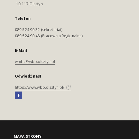
10-117 Olsztyn
Telefon
089 524 90 32 (sekretariat)
089 524 90 48 (Pracownia Regionalna)
E-Mail
wmbc@wbp.olsztyn.pl
Odwiedź nas!
https://www.wbp.olsztyn.pl/
MAPA STRONY