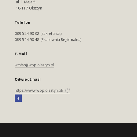
ul. 1 Maja 5
10-117 Olsztyn
Telefon
089 524 90 32 (sekretariat)
089 524 90 48 (Pracownia Regionalna)
E-Mail
wmbc@wbp.olsztyn.pl
Odwiedź nas!
https://www.wbp.olsztyn.pl/