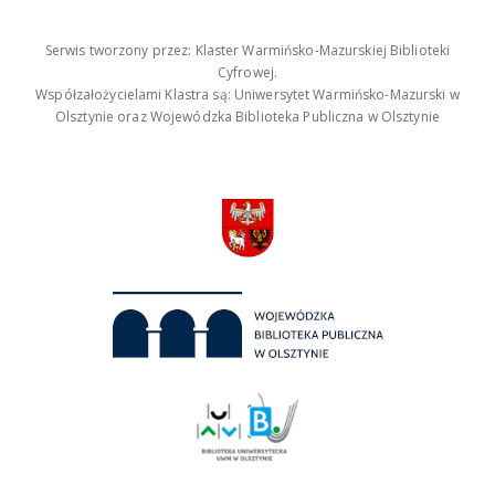
Serwis tworzony przez: Klaster Warmińsko-Mazurskiej Biblioteki
Cyfrowej.
Współzałożycielami Klastra są: Uniwersytet Warmińsko-Mazurski w
Olsztynie oraz Wojewódzka Biblioteka Publiczna w Olsztynie