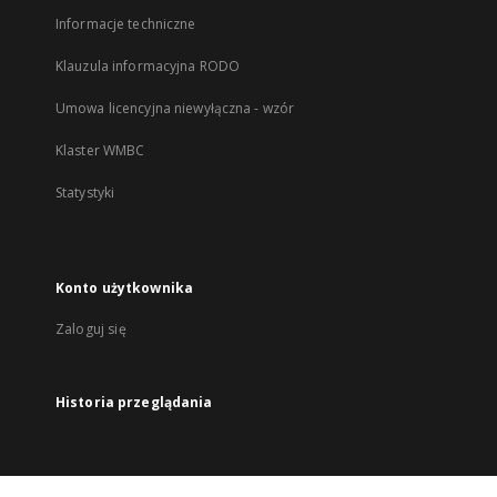
Informacje techniczne
Klauzula informacyjna RODO
Umowa licencyjna niewyłączna - wzór
Klaster WMBC
Statystyki
Konto użytkownika
Zaloguj się
Historia przeglądania