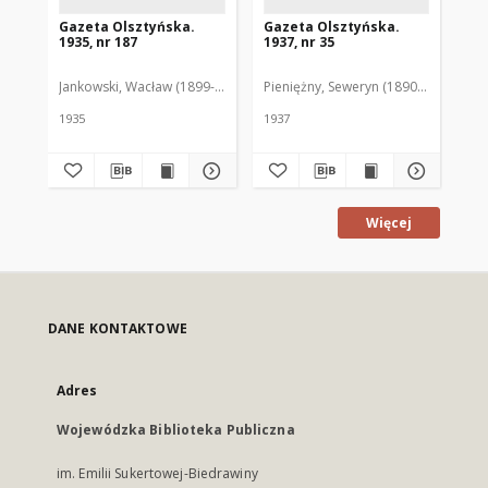
Gazeta Olsztyńska.
Gazeta Olsztyńska.
Ga
1935, nr 187
1937, nr 35
193
Jankowski, Wacław (1899-1975). Red.
Pieniężny, Seweryn (1890-1940). Red
Jan
1935
1937
193
Więcej
DANE KONTAKTOWE
Adres
Wojewódzka Biblioteka Publiczna
im. Emilii Sukertowej-Biedrawiny