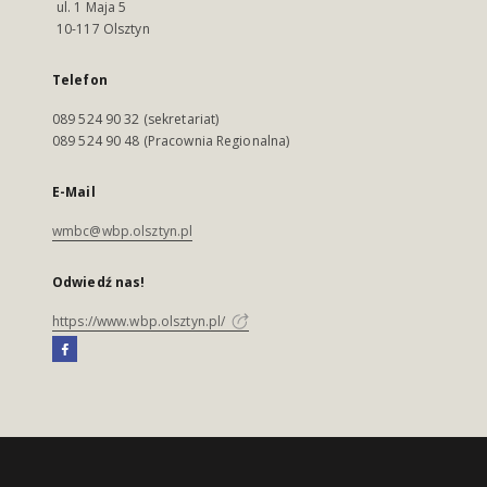
ul. 1 Maja 5
10-117 Olsztyn
Telefon
089 524 90 32 (sekretariat)
089 524 90 48 (Pracownia Regionalna)
E-Mail
wmbc@wbp.olsztyn.pl
Odwiedź nas!
https://www.wbp.olsztyn.pl/