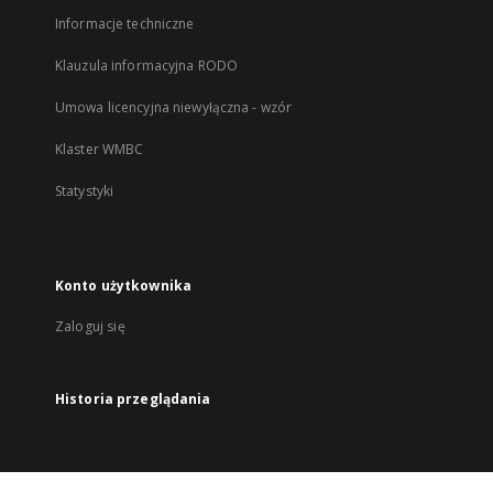
Informacje techniczne
Klauzula informacyjna RODO
Umowa licencyjna niewyłączna - wzór
Klaster WMBC
Statystyki
Konto użytkownika
Zaloguj się
Historia przeglądania