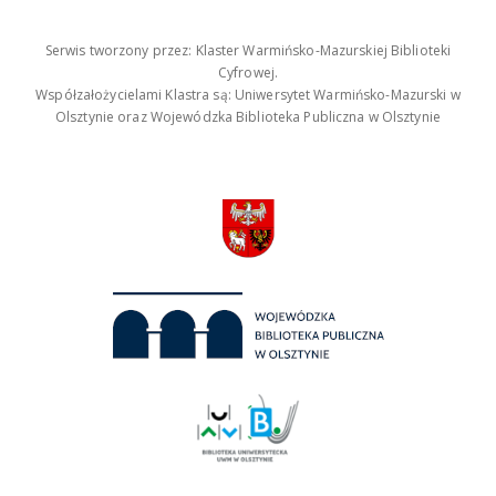
Serwis tworzony przez: Klaster Warmińsko-Mazurskiej Biblioteki
Cyfrowej.
Współzałożycielami Klastra są: Uniwersytet Warmińsko-Mazurski w
Olsztynie oraz Wojewódzka Biblioteka Publiczna w Olsztynie