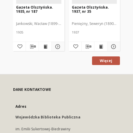
Gazeta Olsztyńska.
Gazeta Olsztyńska.
Ga
1935, nr 187
1937, nr 35
193
Jankowski, Wacław (1899-1975). Red.
Pieniężny, Seweryn (1890-1940). Red
Jan
1935
1937
193
Więcej
DANE KONTAKTOWE
Adres
Wojewódzka Biblioteka Publiczna
im. Emilii Sukertowej-Biedrawiny