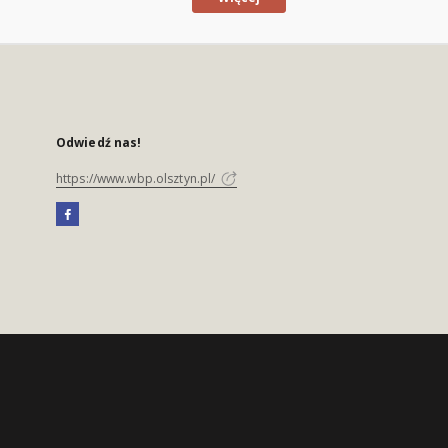
Odwiedź nas!
https://www.wbp.olsztyn.pl/