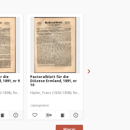
r die
Pastoralblatt für die
Pastoralblatt für die
 1891, nr 9
Diözese Ermland, 1891, nr
Diözese Ermland, 1891
10
11
6-1898). Red.
Hipler, Franz (1836-1898). Red.
Hipler, Franz (1836-1898
czasopismo
czasopismo
Więcej