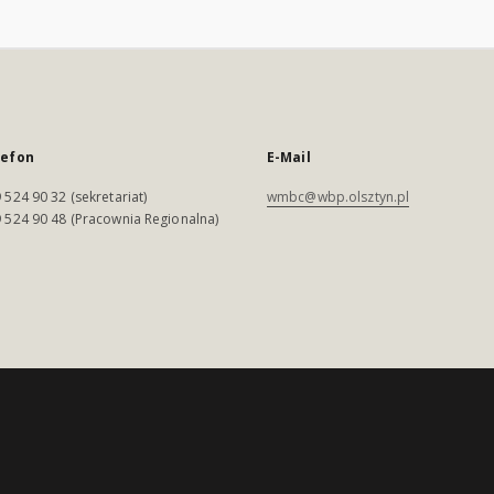
lefon
E-Mail
 524 90 32 (sekretariat)
wmbc@wbp.olsztyn.pl
 524 90 48 (Pracownia Regionalna)