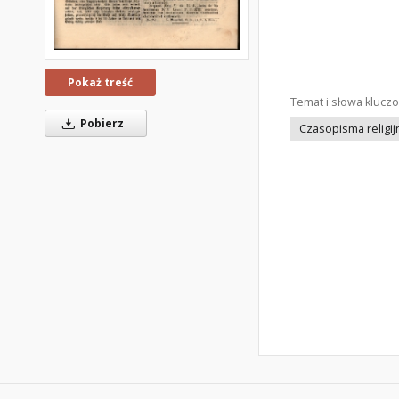
Pokaż treść
Temat i słowa klucz
Pobierz
Czasopisma religij