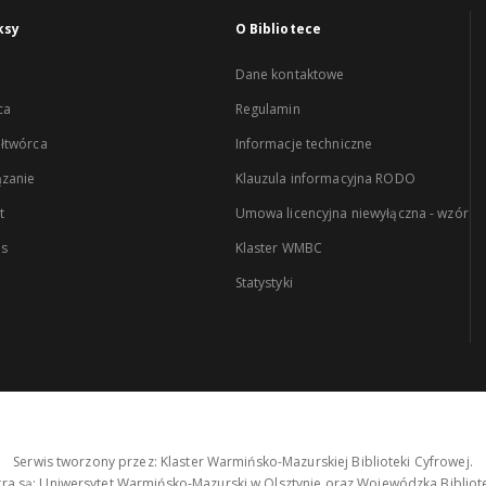
ksy
O Bibliotece
Dane kontaktowe
ca
Regulamin
łtwórca
Informacje techniczne
zanie
Klauzula informacyjna RODO
t
Umowa licencyjna niewyłączna - wzór
es
Klaster WMBC
Statystyki
Serwis tworzony przez: Klaster Warmińsko-Mazurskiej Biblioteki Cyfrowej.
tra są: Uniwersytet Warmińsko-Mazurski w Olsztynie oraz Wojewódzka Bibliote