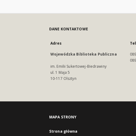
DANE KONTAKTOWE
Adres
Te
Wojewódzka Biblioteka Publiczna
089
089
im. Emilii Sukertowej-Biedrawiny
ul. 1 Maja 5
10-117 Olsztyn
MAPA STRONY
Strona główna