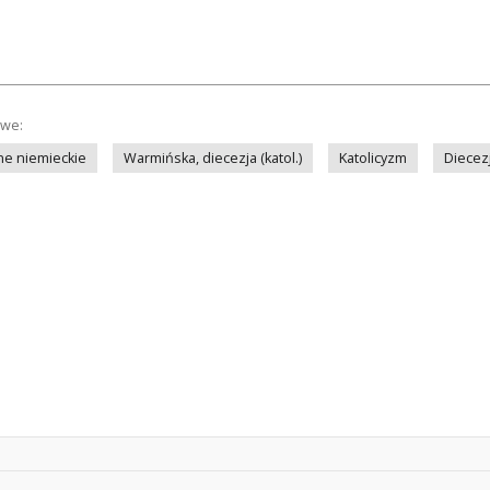
owe:
ne niemieckie
Warmińska, diecezja (katol.)
Katolicyzm
Diecez