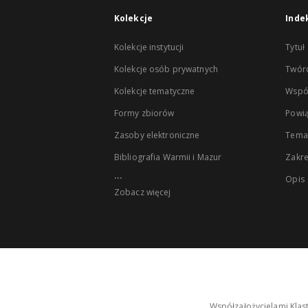
Kolekcje
Inde
Kolekcje instytucji
Tytuł
Kolekcje osób prywatnych
Twór
Kolekcje tematyczne
Wspó
Formy zbiorów
Powią
Zasoby elektroniczne
Tema
Bibliografia Warmii i Mazur
Zakr
...
Opis
Zobacz więcej
Współzałożycielami Klas