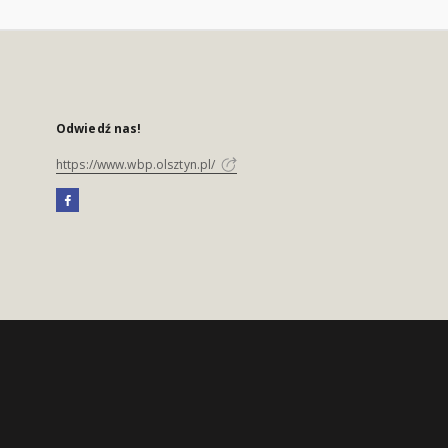
Odwiedź nas!
https://www.wbp.olsztyn.pl/