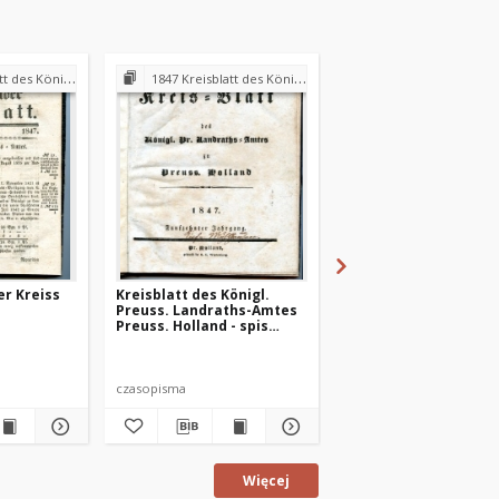
andraths-Amtes Preuss. Holland
1847 Kreisblatt des Königl. Preuss. Landraths-Amtes Preuss. Holland
1847 Kreisblatt des Königl. Preuss. Landraths-Amtes Pre
er Kreiss
Kreisblatt des Königl.
Preuss. Hollander Kr
Preuss. Landraths-Amtes
Blatt 1847-01-18
Preuss. Holland - spis
treści 1847 r.
czasopisma
czasopismo
Więcej