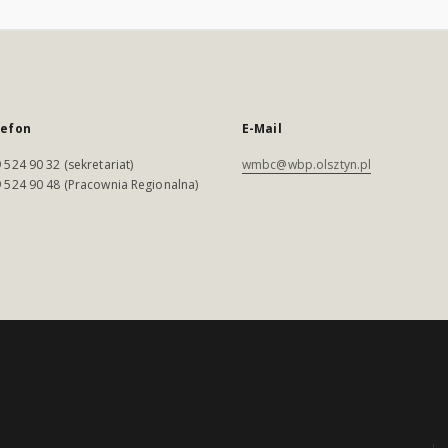
lefon
E-Mail
 524 90 32 (sekretariat)
wmbc@wbp.olsztyn.pl
 524 90 48 (Pracownia Regionalna)