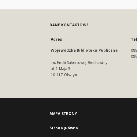
DANE KONTAKTOWE
Adres
Te
Wojewódzka Biblioteka Publiczna
089
089
im. Emilii Sukertowej-Biedrawiny
ul. 1 Maja 5
10-117 Olsztyn
MAPA STRONY
Strona główna