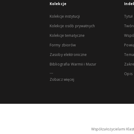
Kolekcje
Inde
Kolekcje instytucji
Tytuł
Kolekcje osób prywatnych
Twór
Kolekcje tematyczne
Wspó
Formy zbiorów
Powią
Zasoby elektroniczne
Tema
Bibliografia Warmii i Mazur
Zakr
...
Opis
Zobacz więcej
Współzałożycielami Klas