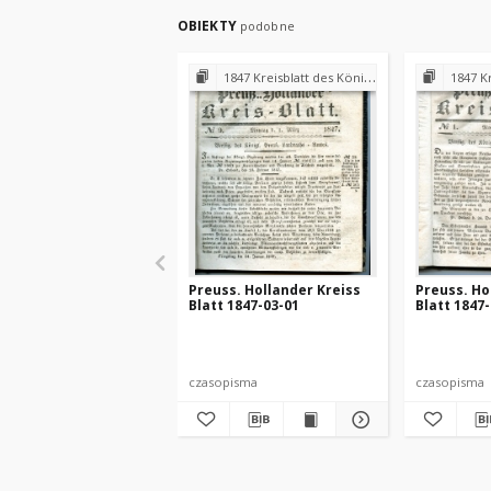
OBIEKTY
podobne
1847 Kreisblatt des Königl. Preuss. Landraths-Amtes Preuss. Holland
1847 Kreisblatt des
Preuss. Hollander Kreiss
Preuss. Ho
Blatt 1847-03-01
Blatt 1847
czasopisma
czasopisma