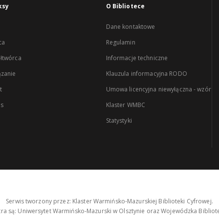
ksy
O Bibliotece
Dane kontaktowe
ca
Regulamin
łtwórca
Informacje techniczne
zanie
Klauzula informacyjna RODO
t
Umowa licencyjna niewyłączna - wzór
es
Klaster WMBC
Statystyki
Serwis tworzony przez: Klaster Warmińsko-Mazurskiej Biblioteki Cyfrowej.
tra są: Uniwersytet Warmińsko-Mazurski w Olsztynie oraz Wojewódzka Bibliote