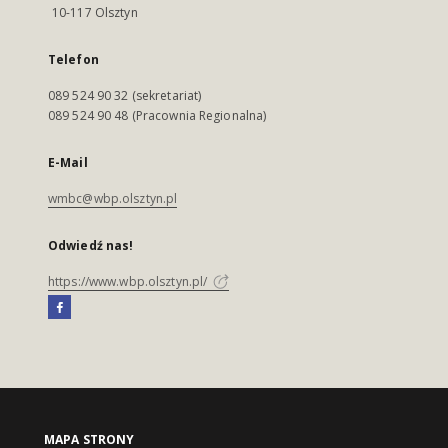
10-117 Olsztyn
Telefon
089 524 90 32 (sekretariat)
089 524 90 48 (Pracownia Regionalna)
E-Mail
wmbc@wbp.olsztyn.pl
Odwiedź nas!
https://www.wbp.olsztyn.pl/
MAPA STRONY