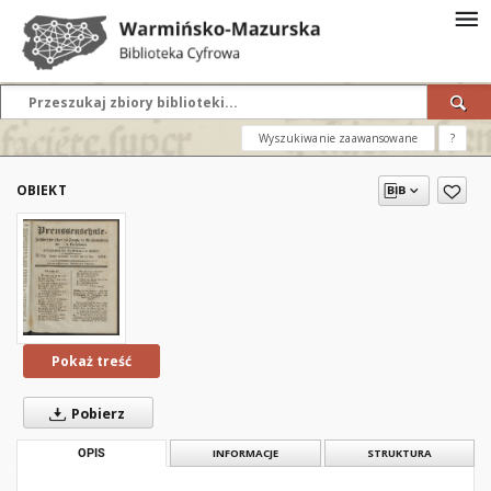
Wyszukiwanie zaawansowane
?
OBIEKT
Pokaż treść
Pobierz
OPIS
INFORMACJE
STRUKTURA