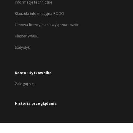
Informacje techniczne
Klauzula informacyjna RODO
Umowa licencyjna niewyłączna - wzór
Klaster WMBC
Statystyki
Konto użytkownika
Zaloguj się
Historia przeglądania