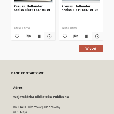
Preuss. Hollander
Preuss. Hollander
Pr
Kreiss Blatt 1847-03-01
Kreiss Blatt 1847-01-04
Kre
czasopisma
czasopisma
cza
Więcej
DANE KONTAKTOWE
Adres
Wojewódzka Biblioteka Publiczna
im. Emilii Sukertowej-Biedrawiny
ul. 1 Maja 5