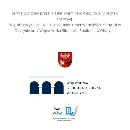
Serwis tworzony przez: Klaster Warmińsko-Mazurskiej Biblioteki
Cyfrowej.
Współzałożycielami Klastra są: Uniwersytet Warmińsko-Mazurski w
Olsztynie oraz Wojewódzka Biblioteka Publiczna w Olsztynie