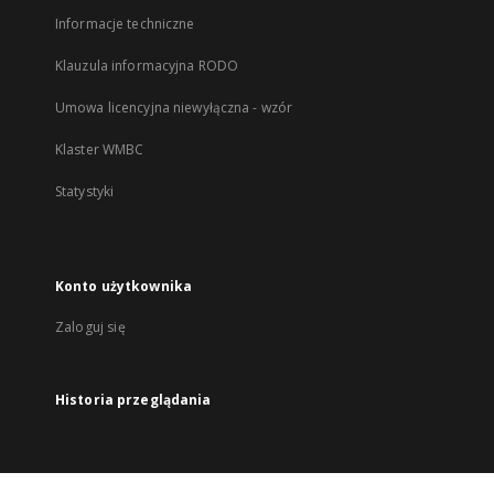
Informacje techniczne
Klauzula informacyjna RODO
Umowa licencyjna niewyłączna - wzór
Klaster WMBC
Statystyki
Konto użytkownika
Zaloguj się
Historia przeglądania