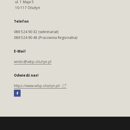
ul. 1 Maja 5
10-117 Olsztyn
Telefon
089 524 90 32 (sekretariat)
089 524 90 48 (Pracownia Regionalna)
E-Mail
wmbc@wbp.olsztyn.pl
Odwiedź nas!
https://www.wbp.olsztyn.pl/