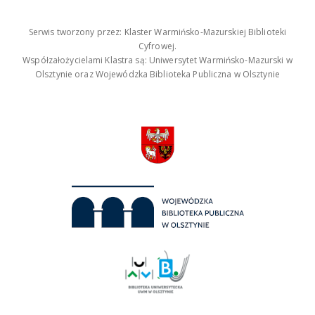
Serwis tworzony przez: Klaster Warmińsko-Mazurskiej Biblioteki
Cyfrowej.
Współzałożycielami Klastra są: Uniwersytet Warmińsko-Mazurski w
Olsztynie oraz Wojewódzka Biblioteka Publiczna w Olsztynie