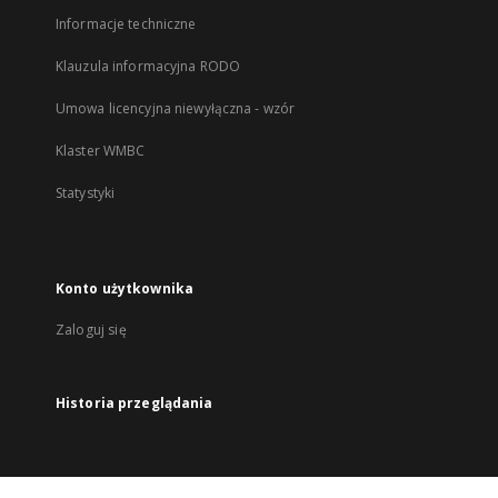
Informacje techniczne
Klauzula informacyjna RODO
Umowa licencyjna niewyłączna - wzór
Klaster WMBC
Statystyki
Konto użytkownika
Zaloguj się
Historia przeglądania