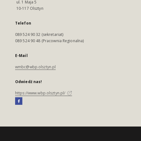
ul. 1 Maja 5
10-117 Olsztyn
Telefon
089 524 90 32 (sekretariat)
089 524 90 48 (Pracownia Regionalna)
E-Mail
wmbc@wbp.olsztyn.pl
Odwiedź nas!
https://www.wbp.olsztyn.pl/