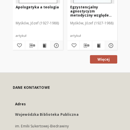
Apologetyka a teologia
Egzystencjalny
Pr
agnostycyzm
ap
metodyczny względem
wo
najstarszej apologii
mo
Myśków, Józef (1927-1988)
Myśków, Józef (1927-1988)
Myś
chrześcijaństwa
R.
sz
artykuł
artykuł
art
Więcej
DANE KONTAKTOWE
Adres
Wojewódzka Biblioteka Publiczna
im. Emilii Sukertowej-Biedrawiny