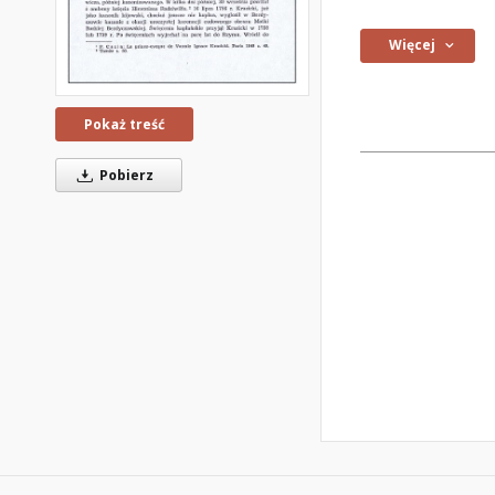
Więcej
Pokaż treść
Pobierz