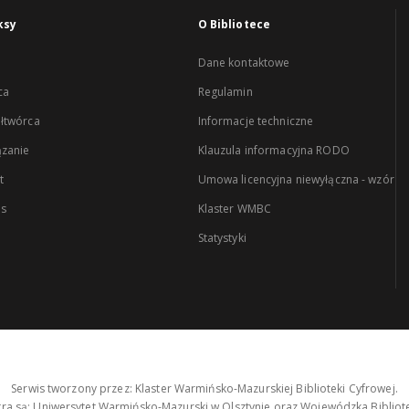
ksy
O Bibliotece
Dane kontaktowe
ca
Regulamin
łtwórca
Informacje techniczne
zanie
Klauzula informacyjna RODO
t
Umowa licencyjna niewyłączna - wzór
es
Klaster WMBC
Statystyki
Serwis tworzony przez: Klaster Warmińsko-Mazurskiej Biblioteki Cyfrowej.
tra są: Uniwersytet Warmińsko-Mazurski w Olsztynie oraz Wojewódzka Bibliote