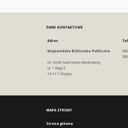
DANE KONTAKTOWE
Adres
Te
Wojewódzka Biblioteka Publiczna
089
089
im. Emilii Sukertowej-Biedrawiny
ul. 1 Maja 5
10-117 Olsztyn
MAPA STRONY
Strona główna