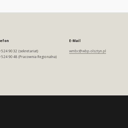
lefon
E-Mail
 524 90 32 (sekretariat)
wmbc@wbp.olsztyn.pl
 524 90 48 (Pracownia Regionalna)