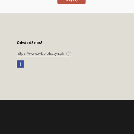
Odwiedź nas!
https://www.wbp.olsztyn.pl/