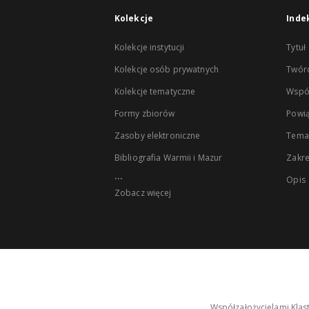
Kolekcje
Inde
Kolekcje instytucji
Tytuł
Kolekcje osób prywatnych
Twór
Kolekcje tematyczne
Wspó
Formy zbiorów
Powią
Zasoby elektroniczne
Tema
Bibliografia Warmii i Mazur
Zakr
...
Opis
Zobacz więcej
Współzałożycielami Klas