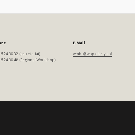
one
E-Mail
 524 90 32 (secretariat)
wmbc@wbp.olsztyn.pl
 524 90 48 (Regional Workshop)