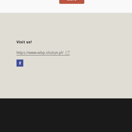
Visit us!
https://www.wbp.olsztyn.pl/