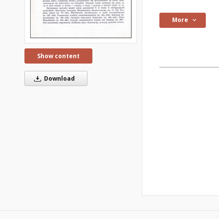
More
Show content
Download