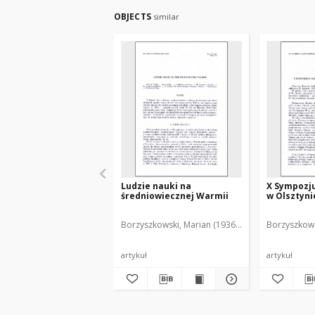
OBJECTS
similar
Ludzie nauki na
X Sympozj
średniowiecznej Warmii
w Olsztynie
Borzyszkowski, Marian (1936-2001)
Borzyszkows
artykuł
artykuł