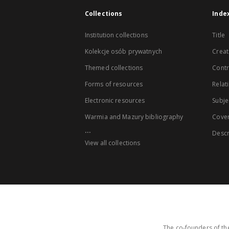
Collections
Inde
Institution collections
Title
Kolekcje osób prywatnych
Creat
Themed collections
Contr
Forms of resources
Relat
Electronic resources
Subje
Warmia and Mazury bibliography
Cove
...
Descr
View all collections
The co-founders of the