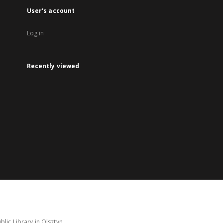
User's account
Log in
Recently viewed
lic Library in Olsztyn.