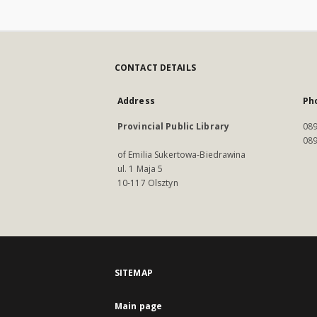
CONTACT DETAILS
Address
Ph
Provincial Public Library
089
089
of Emilia Sukertowa-Biedrawina
ul. 1 Maja 5
10-117 Olsztyn
SITEMAP
Main page