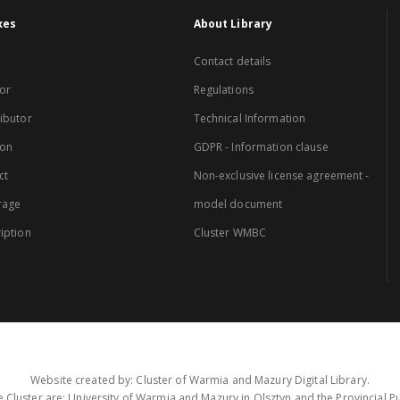
xes
About Library
Contact details
or
Regulations
ibutor
Technical Information
ion
GDPR - Information clause
ct
Non-exclusive license agreement -
rage
model document
iption
Cluster WMBC
Website created by: Cluster of Warmia and Mazury Digital Library.
 Cluster are: University of Warmia and Mazury in Olsztyn and the Provincial Pub