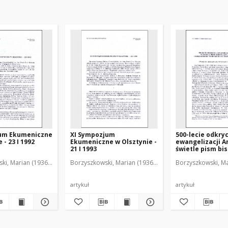
um Ekumeniczne
XI Sympozjum
500-lecie odkryc
 - 23 I 1992
Ekumeniczne w Olsztynie -
ewangelizacji A
21 I 1993
świetle pism bi
Dantyszka i ksi
ki, Marian (1936-2001)
Borzyszkowski, Marian (1936-2001)
Borzyszkowski, Ma
Seminarium Du
w Olsztynie : uw
marginesie wys
bibliotecznej
artykuł
artykuł