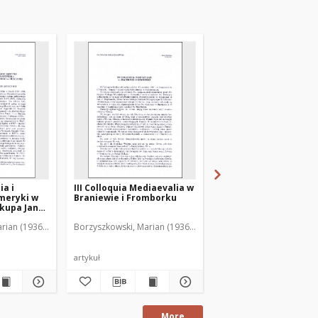
ia i
III Colloquia Mediaevalia w
Wystawa "Gietrzwałd
meryki w
Braniewie i Fromborku
1877-1977"
skupa Jana
ęgozbioru
rian (1936-2001)
Borzyszkowski, Marian (1936-2001)
Borzyszkowski, Marian 
chownego
agi na
tawy
artykuł
artykuł
More