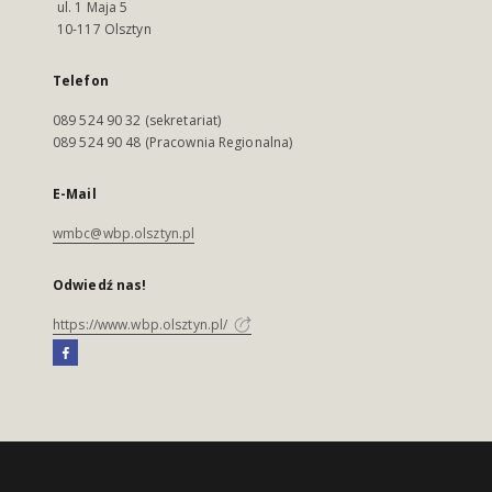
ul. 1 Maja 5
10-117 Olsztyn
Telefon
089 524 90 32 (sekretariat)
089 524 90 48 (Pracownia Regionalna)
E-Mail
wmbc@wbp.olsztyn.pl
Odwiedź nas!
https://www.wbp.olsztyn.pl/