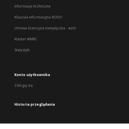
Informacje techniczne
Klauzula informacyjna RODO
Umowa licencyjna niewyłączna - wzór
Klaster WMBC
Statystyki
Konto użytkownika
Zaloguj się
Historia przeglądania