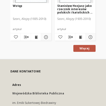
Wstęp
Stanisław Hozjusz jako
Lo
rzecznik interesów
wa
polskich i katolickich w
wo
Prusach
17
Szorc, Alojzy (1935-2010)
Szorc, Alojzy (1935-2010)
Szo
artykuł
artykuł
art
Więcej
DANE KONTAKTOWE
Adres
Wojewódzka Biblioteka Publiczna
im. Emilii Sukertowej-Biedrawiny