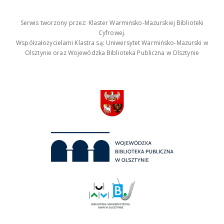
Serwis tworzony przez: Klaster Warmińsko-Mazurskiej Biblioteki
Cyfrowej.
Współzałożycielami Klastra są: Uniwersytet Warmińsko-Mazurski w
Olsztynie oraz Wojewódzka Biblioteka Publiczna w Olsztynie