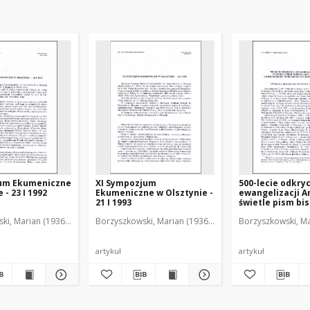
um Ekumeniczne
XI Sympozjum
500-lecie odkryc
 - 23 I 1992
Ekumeniczne w Olsztynie -
ewangelizacji A
21 I 1993
świetle pism bi
Dantyszka i ksi
ki, Marian (1936-2001)
Borzyszkowski, Marian (1936-2001)
Borzyszkowski, Ma
Seminarium Du
w Olsztynie : uw
marginesie wys
bibliotecznej
artykuł
artykuł