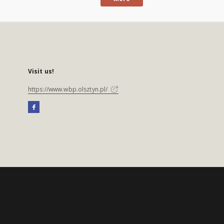
Visit us!
https://www.wbp.olsztyn.pl/