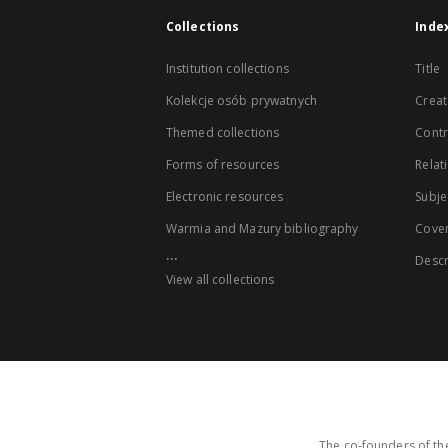
Collections
Inde
Institution collections
Title
Kolekcje osób prywatnych
Creat
Themed collections
Contr
Forms of resources
Relat
Electronic resources
Subje
Warmia and Mazury bibliography
Cove
...
Descr
View all collections
The co-founders of the