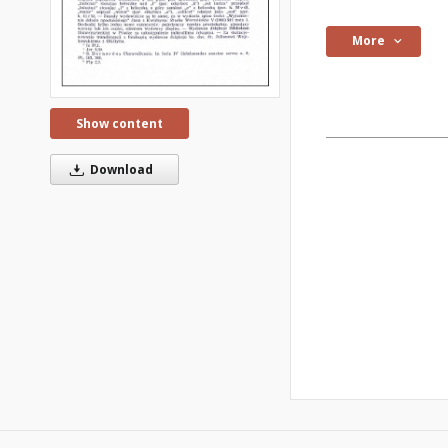
More
Show content
Download