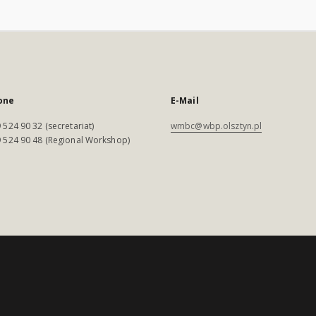
one
E-Mail
 524 90 32 (secretariat)
wmbc@wbp.olsztyn.pl
 524 90 48 (Regional Workshop)