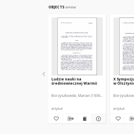
OBJECTS
similar
Ludzie nauki na
X Sympozj
średniowiecznej Warmii
w Olsztynie
Borzyszkowski, Marian (1936-2001)
Borzyszkows
artykuł
artykuł