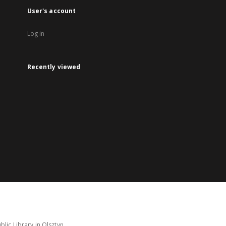
User's account
Log in
Recently viewed
lic Library in Olsztyn.