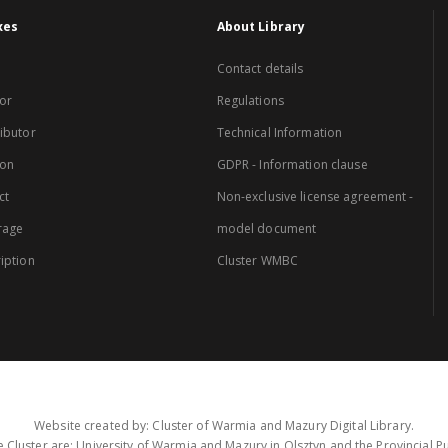
xes
About Library
Contact details
or
Regulations
ibutor
Technical Information
ion
GDPR - Information clause
ct
Non-exclusive license agreement -
rage
model document
iption
Cluster WMBC
Website created by: Cluster of Warmia and Mazury Digital Library.
 Cluster are: University of Warmia and Mazury in Olsztyn and the Provincial Pub