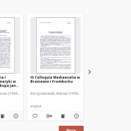
ia i
III Colloquia Mediaevalia w
Wystawa "Gietrzwałd
meryki w
Braniewie i Fromborku
1877-1977"
skupa Jana
ęgozbioru
rian (1936-2001)
Borzyszkowski, Marian (1936-2001)
Borzyszkowski, Marian 
chownego
agi na
tawy
artykuł
artykuł
More