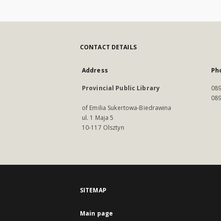
CONTACT DETAILS
Address
Ph
Provincial Public Library
089
089
of Emilia Sukertowa-Biedrawina
ul. 1 Maja 5
10-117 Olsztyn
SITEMAP
Main page