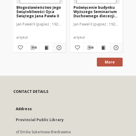
Błogosławieństwo Jego
Poświęcenie budynku
Pr
Świątobliwości Ojca
Wyższego Seminarium
wy
Świętego Jana Pawła II
Duchownego diecezji
Dz
warmińskiej, Olsztyn-
do 
Jan Paweł II (papież ; 1920-2005)
Jan Paweł II (papież ; 1920-2005)
Jan
Redykajny
zd
artykuł
artykuł
art
More
CONTACT DETAILS
Address
Provincial Public Library
of Emilia Sukertowa-Biedrawina