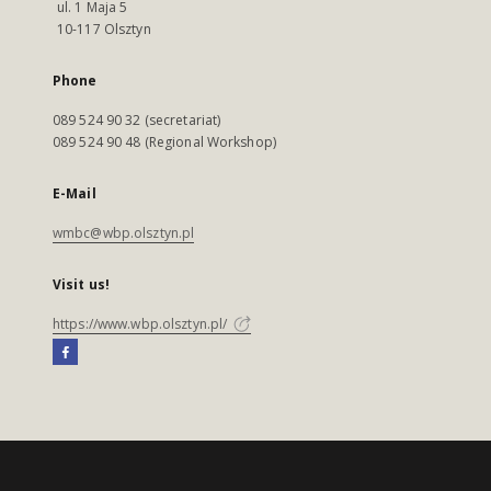
ul. 1 Maja 5
10-117 Olsztyn
Phone
089 524 90 32 (secretariat)
089 524 90 48 (Regional Workshop)
E-Mail
wmbc@wbp.olsztyn.pl
Visit us!
https://www.wbp.olsztyn.pl/