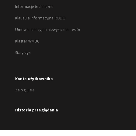
Informacje techniczne
Klauzula informacyjna RODO
Umowa licencyjna niewyłączna - wzór
Klaster WMBC
Statystyki
Konto użytkownika
Zaloguj się
Historia przeglądania