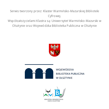
Serwis tworzony przez: Klaster Warmińsko-Mazurskiej Biblioteki
Cyfrowej.
Współzałożycielami Klastra są: Uniwersytet Warmińsko-Mazurski w
Olsztynie oraz Wojewódzka Biblioteka Publiczna w Olsztynie