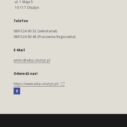
ul. 1 Maja 5
10-117 Olsztyn
Telefon
089 524 90 32 (sekretariat)
089 524 90 48 (Pracownia Regionalna)
E-Mail
wmbc@wbp.olsztyn.pl
Odwiedź nas!
https://www.wbp.olsztyn.pl/