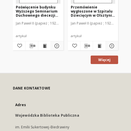
Poświęcenie budynku
Przemówienie
Ho
Wyższego Seminarium
wygłoszone w Szpitalu
Ol
Duchownego diecezji
Dziecięcym w Olsztynie
św
warmińskiej, Olsztyn-
do chorych i służby
st
Jan Paweł II (papież ; 1920-2005)
Jan Paweł II (papież ; 1920-2005)
Jan
Redykajny
zdrowia
artykuł
artykuł
art
Więcej
DANE KONTAKTOWE
Adres
Wojewódzka Biblioteka Publiczna
im. Emilii Sukertowej-Biedrawiny