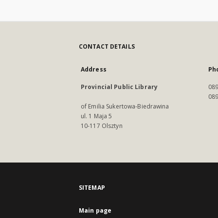
CONTACT DETAILS
Address
Ph
Provincial Public Library
089
089
of Emilia Sukertowa-Biedrawina
ul. 1 Maja 5
10-117 Olsztyn
SITEMAP
Main page