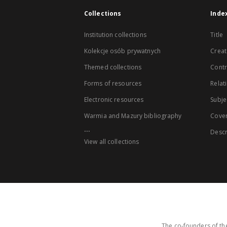
Collections
Inde
Institution collections
Title
Kolekcje osób prywatnych
Creat
Themed collections
Contr
Forms of resources
Relat
Electronic resources
Subje
Warmia and Mazury bibliography
Cove
...
Descr
View all collections
The co-founders of the