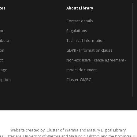
xes
About Library
Contact details
or
Regulations
ibutor
Technical Information
ion
GDPR - Information clause
ct
Non-exclusive license agreement -
rage
model document
iption
Cluster WMBC
Website created by: Cluster of Warmia and Mazury Digital Library.
 Cluster are: University of Warmia and Mazury in Olsztyn and the Provincial Pub