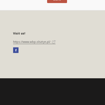
Visit us!
https://www.wbp.olsztyn.pl/