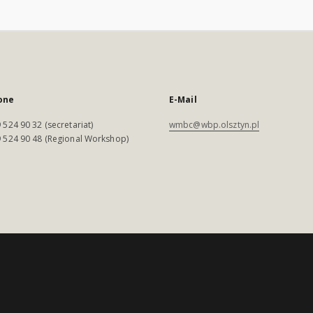
one
E-Mail
 524 90 32 (secretariat)
wmbc@wbp.olsztyn.pl
 524 90 48 (Regional Workshop)