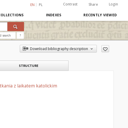
Contrast
Login
Share
EN
PL
COLLECTIONS
INDEXES
RECENTLY VIEWED
d search
?
Download bibliography description
STRUCTURE
ania z laikatem katolickim