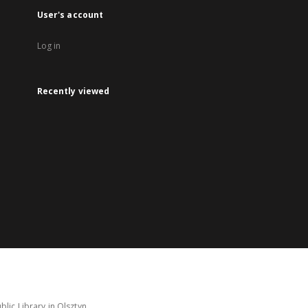
User's account
Log in
Recently viewed
lic Library in Olsztyn.