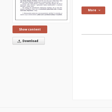
More
Show content
Download