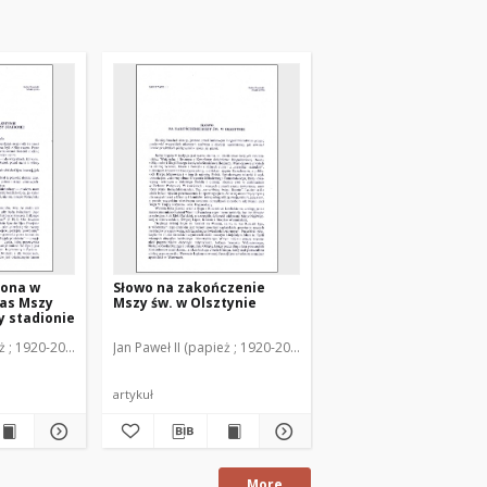
zona w
Słowo na zakończenie
zas Mszy
Mszy św. w Olsztynie
y stadionie
eż ; 1920-2005)
Jan Paweł II (papież ; 1920-2005)
artykuł
More