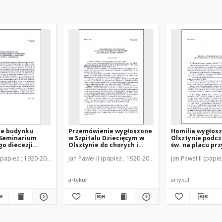
ie budynku
Przemówienie wygłoszone
Homilia wygłos
Seminarium
w Szpitalu Dziecięcym w
Olsztynie podc
o diecezji
Olsztynie do chorych i
św. na placu prz
j, Olsztyn-
służby zdrowia
 (papież ; 1920-2005)
Jan Paweł II (papież ; 1920-2005)
Jan Paweł II (papi
artykuł
artykuł