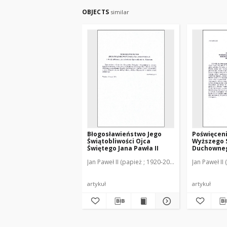
OBJECTS
similar
Błogosławieństwo Jego
Poświęcen
Świątobliwości Ojca
Wyższego 
Świętego Jana Pawła II
Duchowneg
warmińskie
Jan Paweł II (papież ; 1920-2005)
Jan Paweł II
Redykajny
artykuł
artykuł