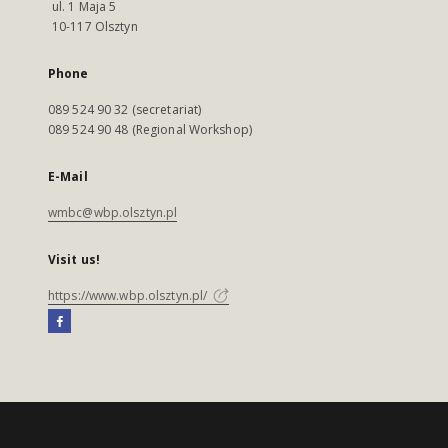
ul. 1 Maja 5
10-117 Olsztyn
Phone
089 524 90 32 (secretariat)
089 524 90 48 (Regional Workshop)
E-Mail
wmbc@wbp.olsztyn.pl
Visit us!
https://www.wbp.olsztyn.pl/