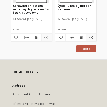
Sprawozdanie z sesji
Życie ludzkie jako dar i
Sk
naukowych profesorów
zadanie
i wykładowców
Wyższego Seminarium
Guzowski, Jan (1955- )
Guzowski, Jan (1955- )
Guz
Duchownego Metropolii
Warmińskiej
"Hosianum" w
Olsztynie za lata 1989-
artykuł
artykuł
art
1996
More
CONTACT DETAILS
Address
Provincial Public Library
of Emilia Sukertowa-Biedrawina