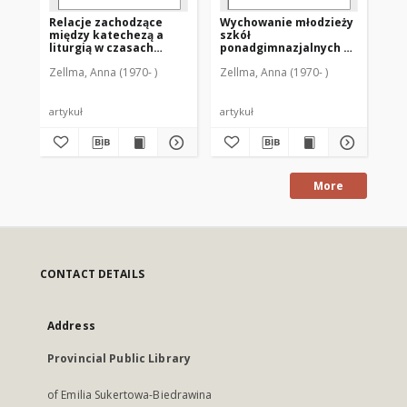
Relacje zachodzące
Wychowanie młodzieży
Ks
między katechezą a
szkół
ki
liturgią w czasach
ponadgimnazjalnych do
ro
katechumenatu
życia w rodzinie :
ws
Zellma, Anna (1970- )
Zellma, Anna (1970- )
Zel
wczesnochrześcijańskiego
perspektywa
po
katechetyczna
artykuł
artykuł
art
More
CONTACT DETAILS
Address
Provincial Public Library
of Emilia Sukertowa-Biedrawina