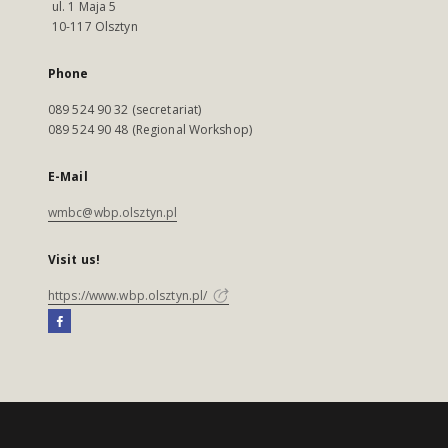
ul. 1 Maja 5
10-117 Olsztyn
Phone
089 524 90 32 (secretariat)
089 524 90 48 (Regional Workshop)
E-Mail
wmbc@wbp.olsztyn.pl
Visit us!
https://www.wbp.olsztyn.pl/