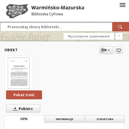
Wyszukiwanie zaawansowane
?
OBIEKT
Pokaż treść
Pobierz
OPIS
INFORMACJE
STRUKTURA