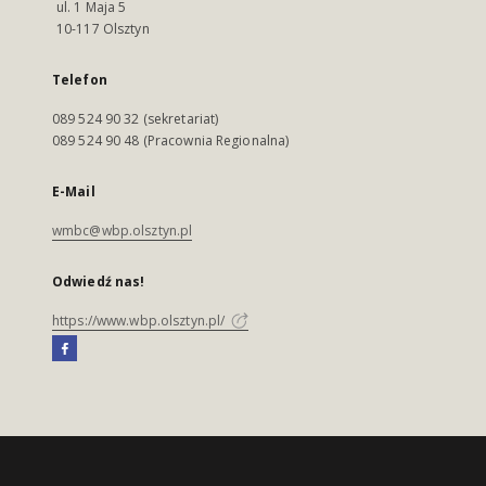
ul. 1 Maja 5
10-117 Olsztyn
Telefon
089 524 90 32 (sekretariat)
089 524 90 48 (Pracownia Regionalna)
E-Mail
wmbc@wbp.olsztyn.pl
Odwiedź nas!
https://www.wbp.olsztyn.pl/