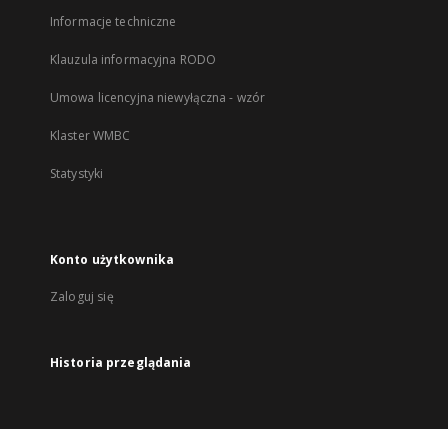
Informacje techniczne
Klauzula informacyjna RODO
Umowa licencyjna niewyłączna - wzór
Klaster WMBC
Statystyki
Konto użytkownika
Zaloguj się
Historia przeglądania