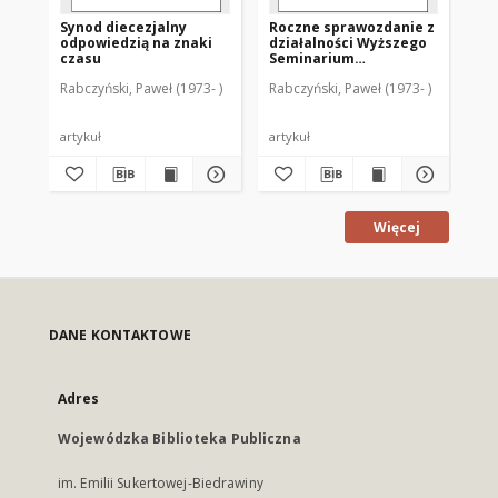
Synod diecezjalny
Roczne sprawozdanie z
Ro
odpowiedzią na znaki
działalności Wyższego
dz
czasu
Seminarium
Se
Duchownego Metropolii
Du
Rabczyński, Paweł (1973- )
Rabczyński, Paweł (1973- )
Rab
Warmińskiej
Wa
"Hosianum" w
"H
Olsztynie (2005/2006)
Ol
artykuł
artykuł
art
Więcej
DANE KONTAKTOWE
Adres
Wojewódzka Biblioteka Publiczna
im. Emilii Sukertowej-Biedrawiny