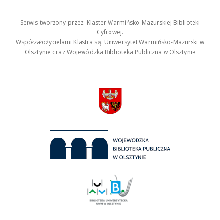
Serwis tworzony przez: Klaster Warmińsko-Mazurskiej Biblioteki
Cyfrowej.
Współzałożycielami Klastra są: Uniwersytet Warmińsko-Mazurski w
Olsztynie oraz Wojewódzka Biblioteka Publiczna w Olsztynie