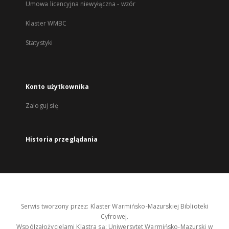
Umowa licencyjna niewyłączna - wzór
Klaster WMBC
Statystyki
Konto użytkownika
Zaloguj się
Historia przeglądania
Serwis tworzony przez: Klaster Warmińsko-Mazurskiej Biblioteki
Cyfrowej.
Współzałożycielami Klastra są: Uniwersytet Warmińsko-Mazurski w