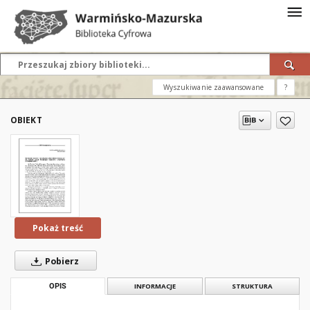
Wyszukiwanie zaawansowane
?
OBIEKT
Pokaż treść
Pobierz
OPIS
INFORMACJE
STRUKTURA