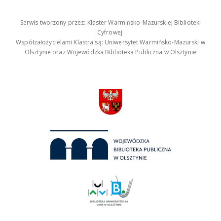
Serwis tworzony przez: Klaster Warmińsko-Mazurskiej Biblioteki
Cyfrowej.
Współzałożycielami Klastra są: Uniwersytet Warmińsko-Mazurski w
Olsztynie oraz Wojewódzka Biblioteka Publiczna w Olsztynie