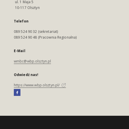
ul. 1 Maja 5
10-117 Olsztyn
Telefon
089 524 90 32 (sekretariat)
089 524 90 48 (Pracownia Regionalna)
E-Mail
wmbc@wbp.olsztyn.pl
Odwiedź nas!
https://www.wbp.olsztyn.pl/