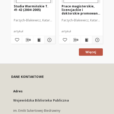
Studia Warmińskie T.
Prace magisterskie,
Sp
41-42 (2004-2005)
licencjackie i
teo
doktorskie promowane
enc
przez ks. prof. dr. hab.
Be
Parzych-Blakiewicz, Katarzyna (1968- )
Parzych-Blakiewicz, Katarzyna (1968-
Par
Mariana
Borzyszkowskiego
artykuł
artykuł
art
Więcej
DANE KONTAKTOWE
Adres
Wojewódzka Biblioteka Publiczna
im. Emilii Sukertowej-Biedrawiny