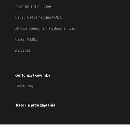
Informacje techniczne
Klauzula informacyjna RODO
Umowa licencyjna niewyłączna - wzór
Klaster WMBC
Statystyki
Konto użytkownika
Zaloguj się
Historia przeglądania