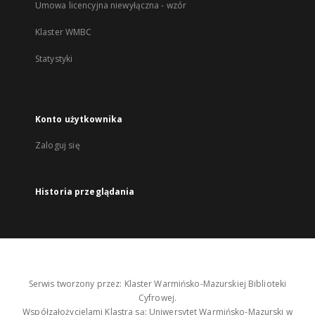
Umowa licencyjna niewyłączna - wzór
Klaster WMBC
Statystyki
Konto użytkownika
Zaloguj się
Historia przeglądania
Serwis tworzony przez: Klaster Warmińsko-Mazurskiej Biblioteki
Cyfrowej.
Współzałożycielami Klastra są: Uniwersytet Warmińsko-Mazurski w