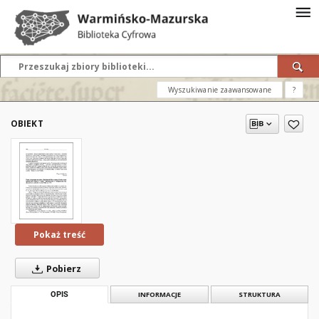
Wyszukiwanie zaawansowane
?
OBIEKT
Pokaż treść
Pobierz
OPIS
INFORMACJE
STRUKTURA