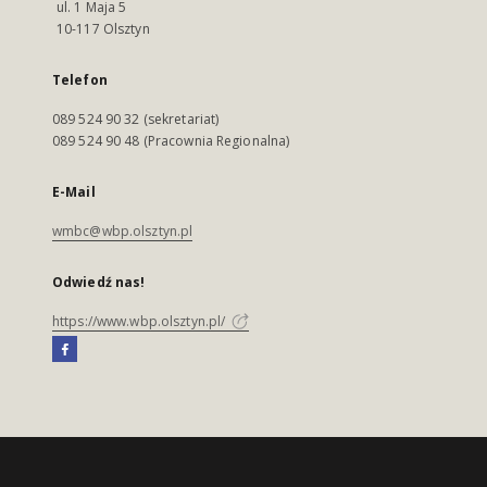
ul. 1 Maja 5
10-117 Olsztyn
Telefon
089 524 90 32 (sekretariat)
089 524 90 48 (Pracownia Regionalna)
E-Mail
wmbc@wbp.olsztyn.pl
Odwiedź nas!
https://www.wbp.olsztyn.pl/