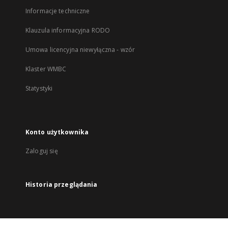
Informacje techniczne
Klauzula informacyjna RODO
Umowa licencyjna niewyłączna - wzór
Klaster WMBC
Statystyki
Konto użytkownika
Zaloguj się
Historia przeglądania