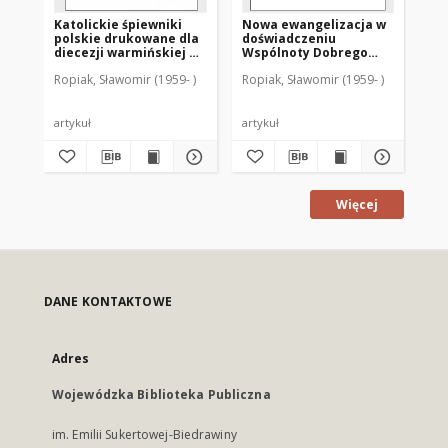
Katolickie śpiewniki
Nowa ewangelizacja w
Tr
polskie drukowane dla
doświadczeniu
wi
diecezji warmińskiej w
Wspólnoty Dobrego
za
latach 1856-1924
Pasterza w Olsztynie
Lit
Ropiak, Sławomir (1959- )
Ropiak, Sławomir (1959- )
Rop
artykuł
artykuł
art
Więcej
DANE KONTAKTOWE
Adres
Wojewódzka Biblioteka Publiczna
im. Emilii Sukertowej-Biedrawiny