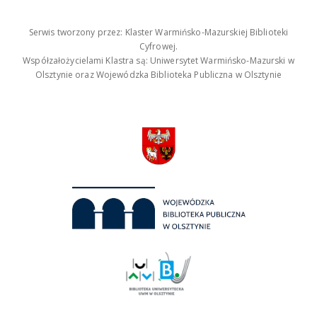
Serwis tworzony przez: Klaster Warmińsko-Mazurskiej Biblioteki
Cyfrowej.
Współzałożycielami Klastra są: Uniwersytet Warmińsko-Mazurski w
Olsztynie oraz Wojewódzka Biblioteka Publiczna w Olsztynie