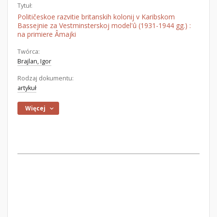
Tytuł:
Političeskoe razvitie britanskih kolonij v Karibskom
Bassejnie za Vestminsterskoj modelʹû (1931-1944 gg.) :
na primiere Âmajki
Twórca:
Brajlan, Igor
Rodzaj dokumentu:
artykuł
Więcej