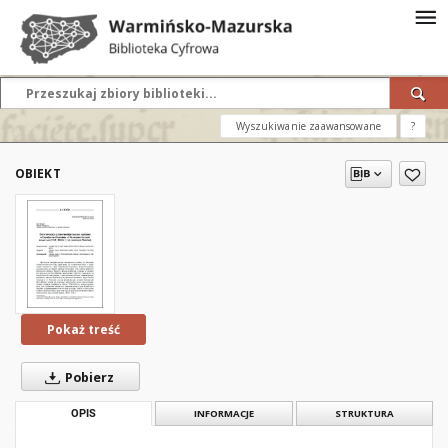
Wyszukiwanie zaawansowane
?
OBIEKT
Pokaż treść
Pobierz
OPIS
INFORMACJE
STRUKTURA