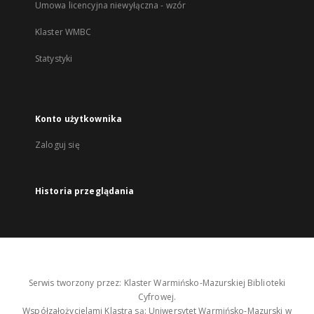
Umowa licencyjna niewyłączna - wzór
Klaster WMBC
Statystyki
Konto użytkownika
Zaloguj się
Historia przeglądania
Serwis tworzony przez: Klaster Warmińsko-Mazurskiej Biblioteki
Cyfrowej.
Współzałożycielami Klastra są: Uniwersytet Warmińsko-Mazurski w