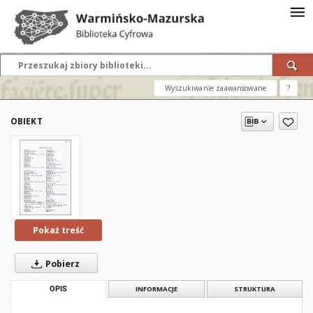
Wyszukiwanie zaawansowane
?
OBIEKT
Pokaż treść
Pobierz
OPIS
INFORMACJE
STRUKTURA