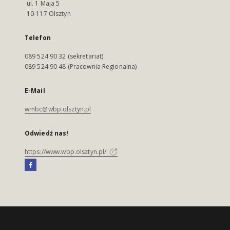
ul. 1 Maja 5
10-117 Olsztyn
Telefon
089 524 90 32 (sekretariat)
089 524 90 48 (Pracownia Regionalna)
E-Mail
wmbc@wbp.olsztyn.pl
Odwiedź nas!
https://www.wbp.olsztyn.pl/