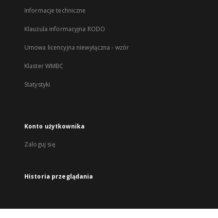
Informacje techniczne
Klauzula informacyjna RODO
Umowa licencyjna niewyłączna - wzór
Klaster WMBC
Statystyki
Konto użytkownika
Zaloguj się
Historia przeglądania