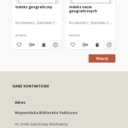
Indeks geograficzny
Indeks nazw
In
geograficznych
Kozakiewicz, Stanisław (1950- )
Kozakiewicz, Stanisław (1950- )
Koz
artykuł
artykuł
art
Więcej
DANE KONTAKTOWE
Adres
Wojewódzka Biblioteka Publiczna
im. Emilii Sukertowej-Biedrawiny