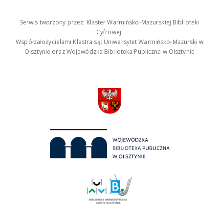
Serwis tworzony przez: Klaster Warmińsko-Mazurskiej Biblioteki
Cyfrowej.
Współzałożycielami Klastra są: Uniwersytet Warmińsko-Mazurski w
Olsztynie oraz Wojewódzka Biblioteka Publiczna w Olsztynie