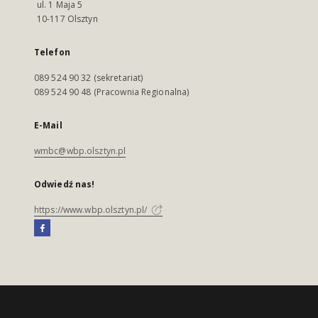
ul. 1 Maja 5
10-117 Olsztyn
Telefon
089 524 90 32 (sekretariat)
089 524 90 48 (Pracownia Regionalna)
E-Mail
wmbc@wbp.olsztyn.pl
Odwiedź nas!
https://www.wbp.olsztyn.pl/