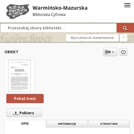
Wyszukiwanie zaawansowane
?
OBIEKT
Pokaż treść
Pobierz
OPIS
INFORMACJE
STRUKTURA