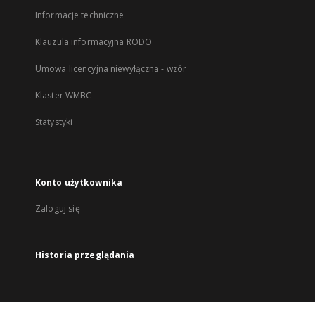
Informacje techniczne
Klauzula informacyjna RODO
Umowa licencyjna niewyłączna - wzór
Klaster WMBC
Statystyki
Konto użytkownika
Zaloguj się
Historia przeglądania