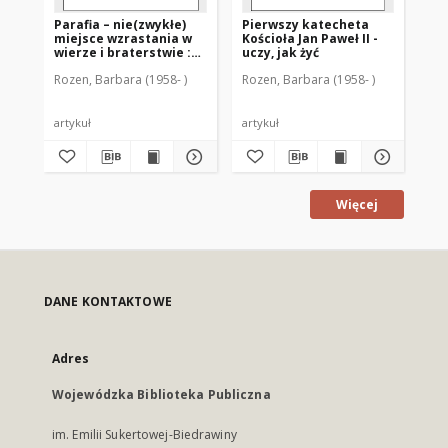
Parafia – nie(zwykłe)
Pierwszy katecheta
Dz
miejsce wzrastania w
Kościoła Jan Paweł II -
ni
wierze i braterstwie :
uczy, jak żyć
in
dwadzieścia lat
rod
Rozen, Barbara (1958- )
Rozen, Barbara (1958- )
Roz
istnienia Parafii Matki
me
Bożej Wspomożycielki
wy
Wiernych w Olsztynie
artykuł
artykuł
art
Więcej
DANE KONTAKTOWE
Adres
Wojewódzka Biblioteka Publiczna
im. Emilii Sukertowej-Biedrawiny