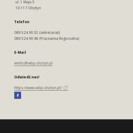
ul. 1 Maja 5
10-117 Olsztyn
Telefon
089 524 90 32 (sekretariat)
089 524 90 48 (Pracownia Regionalna)
E-Mail
wmbc@wbp.olsztyn.pl
Odwiedź nas!
https://www.wbp.olsztyn.pl/