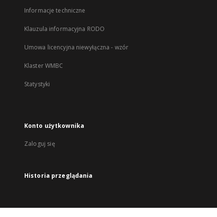
Informacje techniczne
Klauzula informacyjna RODO
Umowa licencyjna niewyłączna - wzór
Klaster WMBC
Statystyki
Konto użytkownika
Zaloguj się
Historia przeglądania