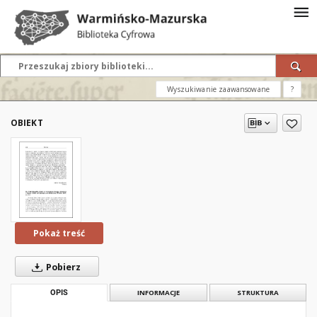
Wyszukiwanie zaawansowane
?
OBIEKT
Pokaż treść
Pobierz
OPIS
INFORMACJE
STRUKTURA