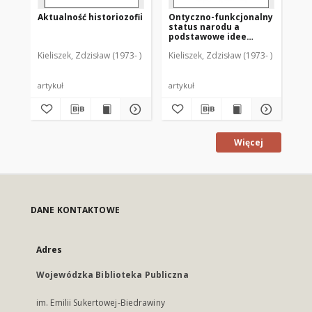
Aktualność historiozofii
Ontyczno-funkcjonalny
"S
status narodu a
dz
podstawowe idee
cz
liberalizmu i
Kieliszek, Zdzisław (1973- )
Kieliszek, Zdzisław (1973- )
Kie
komunitaryzmu
artykuł
artykuł
art
Więcej
DANE KONTAKTOWE
Adres
Wojewódzka Biblioteka Publiczna
im. Emilii Sukertowej-Biedrawiny