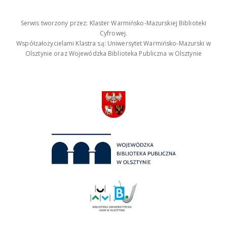
Serwis tworzony przez: Klaster Warmińsko-Mazurskiej Biblioteki
Cyfrowej.
Współzałożycielami Klastra są: Uniwersytet Warmińsko-Mazurski w
Olsztynie oraz Wojewódzka Biblioteka Publiczna w Olsztynie