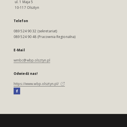
ul. 1 Maja 5
10-117 Olsztyn
Telefon
089 524 90 32 (sekretariat)
089 524 90 48 (Pracownia Regionalna)
E-Mail
wmbc@wbp.olsztyn.pl
Odwiedź nas!
https://www.wbp.olsztyn.pl/