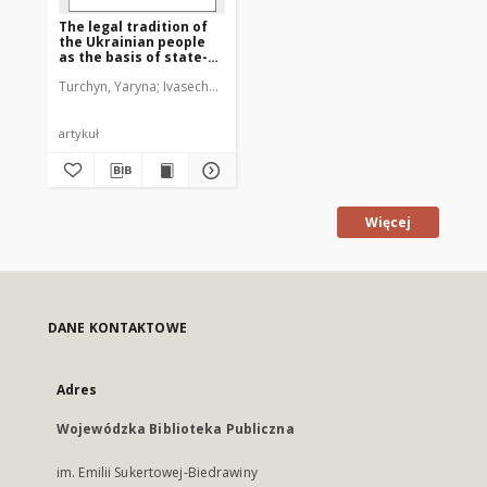
The legal tradition of
the Ukrainian people
as the basis of state-
political system in the
Turchyn, Yaryna
Ivasechko, Olga
state-building ideals of
Rostyslav Lashchenko
artykuł
Więcej
DANE KONTAKTOWE
Adres
Wojewódzka Biblioteka Publiczna
im. Emilii Sukertowej-Biedrawiny