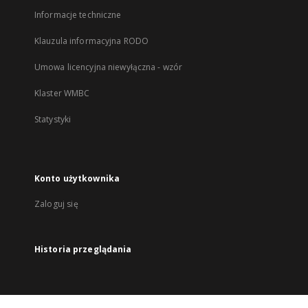
Informacje techniczne
Klauzula informacyjna RODO
Umowa licencyjna niewyłączna - wzór
Klaster WMBC
Statystyki
Konto użytkownika
Zaloguj się
Historia przeglądania