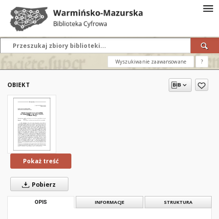
Wyszukiwanie zaawansowane
?
OBIEKT
Pokaż treść
Pobierz
OPIS
INFORMACJE
STRUKTURA