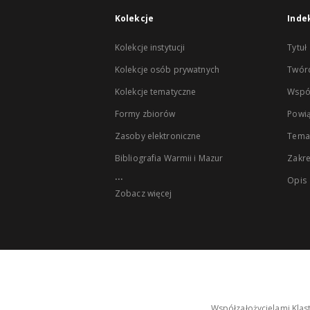
Kolekcje
Inde
Kolekcje instytucji
Tytuł
Kolekcje osób prywatnych
Twór
Kolekcje tematyczne
Wspó
Formy zbiorów
Powią
Zasoby elektroniczne
Tema
Bibliografia Warmii i Mazur
Zakr
...
Opis
Zobacz więcej
Współzałożycielami Klas