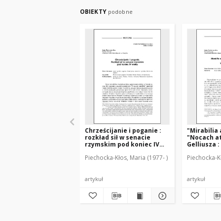
OBIEKTY
podobne
Chrześcijanie i poganie :
"Mirabilia
rozkład sił w senacie
"Nocach at
rzymskim pod koniec IV
Gelliusza 
wieku
przykłady
Piechocka-Kłos, Maria (1977- )
Piechocka-Kł
artykuł
artykuł