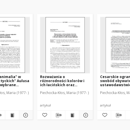
 animalia" w
Rozważania o
Cesarskie ogran
tyckich" Aulusa
różnorodności kolorów i
swobód obywate
: wybrane
ich łacińskich oraz
ustawodawstwi
greckich nazwach w
państwowym w
os, Maria (1977- )
Piechocka-Kłos, Maria (1977- )
Piechocka-Kłos, Ma
"Nocach attyckich" (2.26)
pogan w IV-VI w
Aulusa Gelliusza
artykuł
artykuł