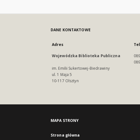
DANE KONTAKTOWE
Adres
Te
Wojewódzka Biblioteka Publiczna
089
089
im. Emilii Sukertowej-Biedrawiny
ul. 1 Maja 5
10-117 Olsztyn
MAPA STRONY
Strona główna