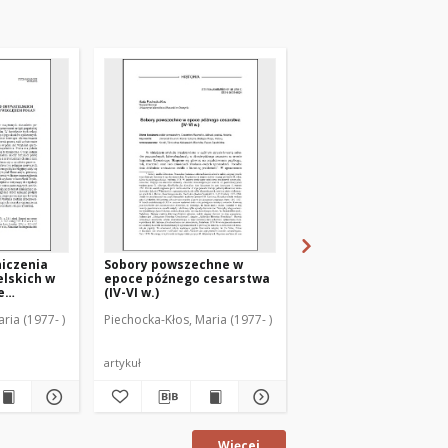
iczenia
Sobory powszechne w
Opis śmierci Juliana
lskich w
epoce późnego cesarstwa
Apostaty w wybranyc
e
(IV-VI w.)
źródłach chrześcijańs
zględem
pogańskich (IV–V w.)
ria (1977- )
Piechocka-Kłos, Maria (1977- )
Piechocka-Kłos, Maria (1
ieku
artykuł
artykuł
Więcej