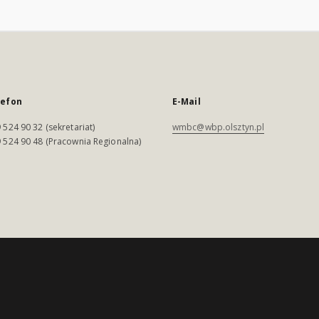
lefon
E-Mail
 524 90 32 (sekretariat)
wmbc@wbp.olsztyn.pl
 524 90 48 (Pracownia Regionalna)