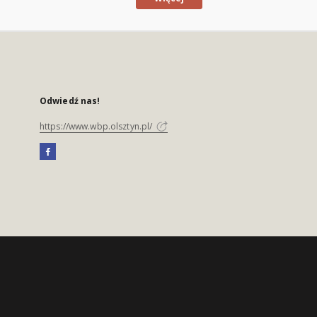
Odwiedź nas!
https://www.wbp.olsztyn.pl/