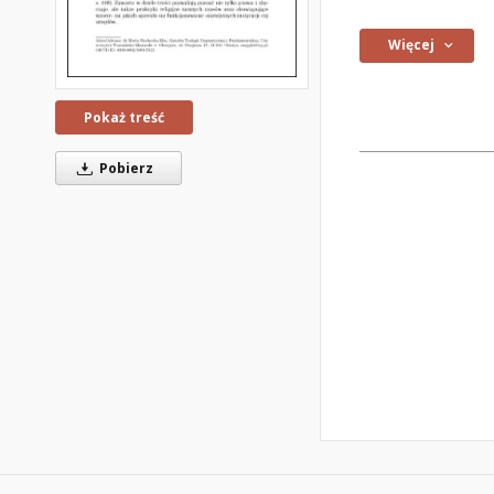
Więcej
Pokaż treść
Pobierz