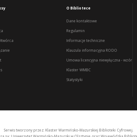
ksy
O Bibliotece
Dane kontaktowe
ca
Regulamin
łtwórca
Informacje techniczne
zanie
Klauzula informacyjna RODO
t
Umowa licencyjna niewyłączna - wzór
es
Klaster WMBC
Statystyki
Serwis tworzony przez: Klaster Warmińsko-Mazurskiej Biblioteki Cyfrowej.
tra są: Uniwersytet Warmińsko-Mazurski w Olsztynie oraz Wojewódzka Bibliote