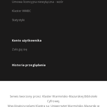
Umowa licencyjna niewyłączna - wzór
Klaster WMBC
Statystyki
Konto użytkownika
Zaloguj się
Historia przeglądania
Serwis tworzony przez: Klaster Warmińsko-Mazurskiej Biblioteki
Cyfrowej.
Współzałożycielami Klastra są: Uniwersytet Warmińsko-Mazurski w