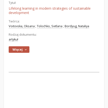
Tytuł:
Lifelong learning in modern strategies of sustainable
development
Twórca:
Voitovska, Oksana
;
Tolochko, Svitlana
;
Bordyug, Nataliya
Rodzaj dokumentu:
artykuł
Więcej