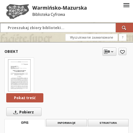
Wyszukiwanie zaawansowane
?
OBIEKT
Pokaż treść
Pobierz
OPIS
INFORMACJE
STRUKTURA