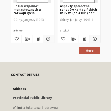
Udział wspólnot
Aspekty społeczne
Cz
monastycznych w
synodów kartagińskich
St
rozwoju życia
IV i V w. (do 430 r.) na tle
st
intelektualnego i
istniejących w Afryce
pe
Górny, Jan Jerzy (1943- )
Górny, Jan Jerzy (1943- )
Gór
ascetycznego Kościoła
Płn. problemów
na przełomie IV-V w. w
społecznych
świetle pism św.
Hieronima
artykuł
artykuł
art
More
CONTACT DETAILS
Address
Provincial Public Library
of Emilia Sukertowa-Biedrawina