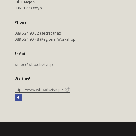
ul. 1 Maja 5
10-117 Olsztyn
Phone
089 524 90 32 (secretariat)
089 524 90 48 (Regional Workshop)
E-Mail
wmbc@wbp.olsztyn.pl
Visit us!
https://www.wbp.olsztyn.pl/