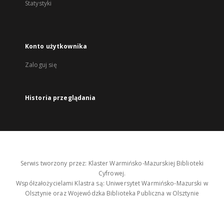
Statystyki
Konto użytkownika
Zaloguj się
Historia przeglądania
Serwis tworzony przez: Klaster Warmińsko-Mazurskiej Biblioteki
Cyfrowej.
Współzałożycielami Klastra są: Uniwersytet Warmińsko-Mazurski w
Olsztynie oraz Wojewódzka Biblioteka Publiczna w Olsztynie