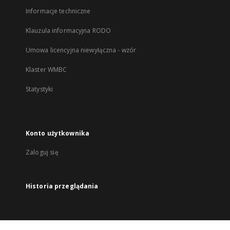
Informacje techniczne
Klauzula informacyjna RODO
Umowa licencyjna niewyłączna - wzór
Klaster WMBC
Statystyki
Konto użytkownika
Zaloguj się
Historia przeglądania