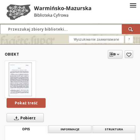
Wyszukiwanie zaawansowane
?
OBIEKT
Pokaż treść
Pobierz
OPIS
INFORMACJE
STRUKTURA