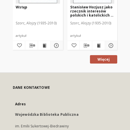
Wstęp
Stanisław Hozjusz jako
Lo
rzecznik interesów
wa
polskich i katolickich w
wo
Prusach
17
Szorc, Alojzy (1935-2010)
Szorc, Alojzy (1935-2010)
Szo
artykuł
artykuł
art
Więcej
DANE KONTAKTOWE
Adres
Wojewódzka Biblioteka Publiczna
im. Emilii Sukertowej-Biedrawiny