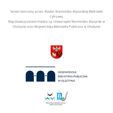
Serwis tworzony przez: Klaster Warmińsko-Mazurskiej Biblioteki
Cyfrowej.
Współzałożycielami Klastra są: Uniwersytet Warmińsko-Mazurski w
Olsztynie oraz Wojewódzka Biblioteka Publiczna w Olsztynie