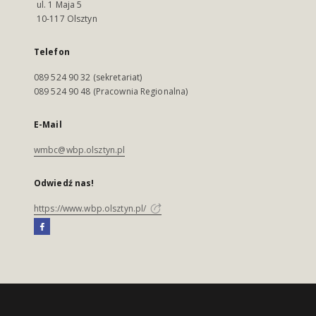
ul. 1 Maja 5
10-117 Olsztyn
Telefon
089 524 90 32 (sekretariat)
089 524 90 48 (Pracownia Regionalna)
E-Mail
wmbc@wbp.olsztyn.pl
Odwiedź nas!
https://www.wbp.olsztyn.pl/