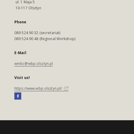
ul. 1 Maja 5
10-117 Olsztyn
Phone
089 524 90 32 (secretariat)
089 524 90 48 (Regional Workshop)
E-Mail
wmbc@wbp.olsztyn.pl
Visit us!
https://www.wbp.olsztyn.pl/