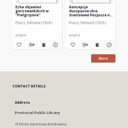
Echa objawień
Koncepcje
Di
gietrzwałdzkich w
duszpasterskie
sk
"Pielgrzymie"
Stanisława Hozjusza na
ek
podstawie jego
Piszcz, Edmund (1929-)
Piszcz, Edmund (1929-)
Pis
działalności w diecezji
chełmińskiej
artykuł
artykuł
art
More
CONTACT DETAILS
Address
Provincial Public Library
of Emilia Sukertowa-Biedrawina