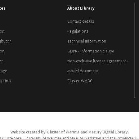
xes
About Library
Contact details
or
Regulations
ibutor
Technical Information
ion
GDPR - Information clause
ct
Non-exclusive license agreement -
rage
model document
iption
Cluster WMBC
Website created by: Cluster of Warmia and Mazury Digital Library.
 Cluster are: University of Warmia and Mazury in Olsztyn and the Provincial Pub