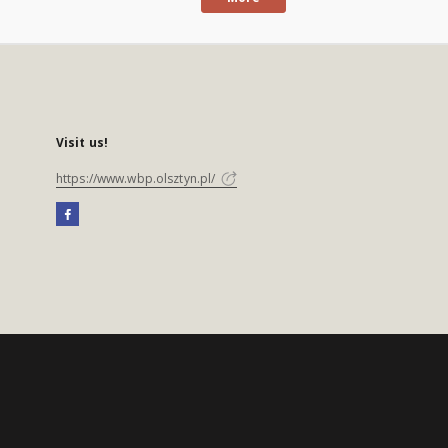
Visit us!
https://www.wbp.olsztyn.pl/