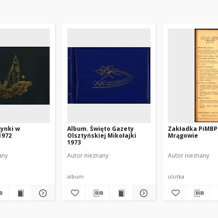
ynki w
Album. Święto Gazety
Zakładka PiMBP
1972
Olsztyńskiej Mikołajki
Mrągowie
1973
any
Autor nieznany
Autor nieznany
album
ulotka