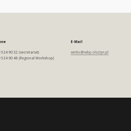
one
E-Mail
 524 90 32 (secretariat)
wmbc@wbp.olsztyn.pl
 524 90 48 (Regional Workshop)