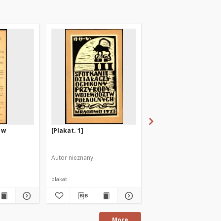
 w
[Plakat. 1]
[Dzień Działacza Kult
Olsztyn, 13 maja 1978 
Autor nieznany
Autor nieznany
plakat
fotografia
More