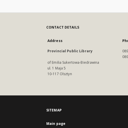
CONTACT DETAILS
Address
Ph
Provincial Public Library
089
089
of Emilia Sukertowa-Biedrawina
ul. 1 Maja 5
10-117 Olsztyn
SITEMAP
Main page