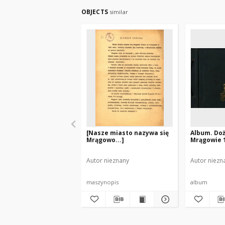
OBJECTS
similar
[Nasze miasto nazywa się
Album. Doż
Mrągowo...]
Mrągowie 
Autor nieznany
Autor niezn
maszynopis
album