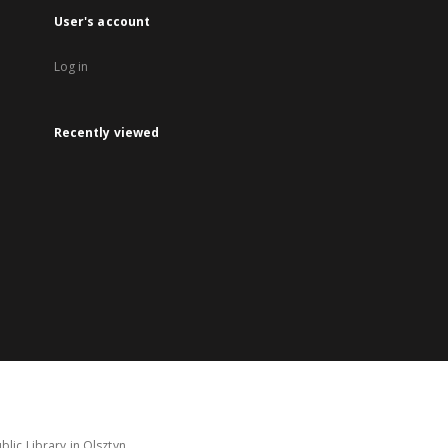
User's account
Log in
Recently viewed
lic Library in Olsztyn.