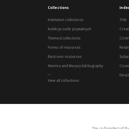
Collections
Inde
Institution collections
Title
Kolekcje osób prywatnych
Creat
Themed collections
Contr
Forms of resources
Relat
Electronic resources
Subje
Warmia and Mazury bibliography
Cove
...
Descr
View all collections
The co-founders of the