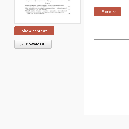
More
Show content
Download